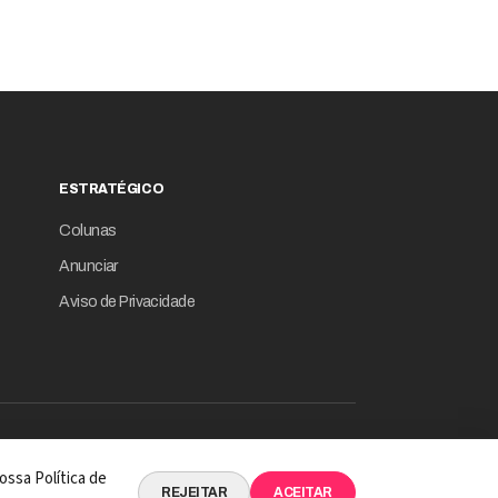
gicos, como serviços
iros e publicidade digital.
ESTRATÉGICO
Colunas
Anunciar
Aviso de Privacidade
© 2026 Revista Empresário Digital
ossa Política de
 INTELIGÊNCIA DE DADOS EM SUA ESSÊNCIA
REJEITAR
ACEITAR