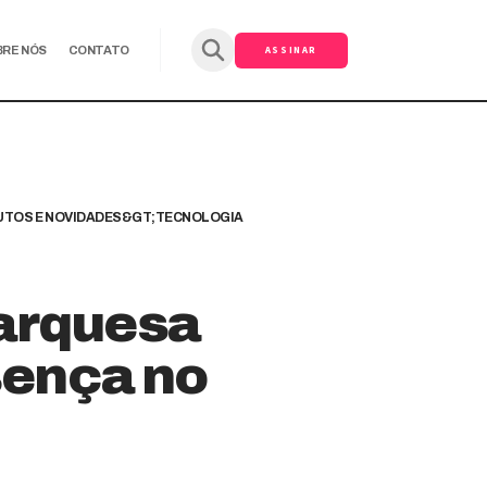
ASSINAR
BRE NÓS
CONTATO
TOS E NOVIDADES&GT;TECNOLOGIA
marquesa
esença no