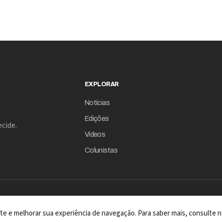
operava como unidade dentro da
estraté
Clearsale, mas foi desmembrada antes
finance
do IPO em 2021. A partir de agora,
Chiamulera passa a se dedicar
integralmente à expansão do negócio.
EXPLORAR
Notícias
Edições
cide.
Vídeos
Colunistas
 site e melhorar sua experiência de navegação. Para saber mais, consulte n
A REVISTA COM