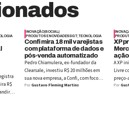
ionados
INOVAÇÃO
|
SOCIAL
|
INOVAÇ
OLOGIA
PRODUTOS E NOVIDADES&GT;TECNOLOGIA
PRODUT
Confi mira 18 mil varejistas
XP pr
l
com plataforma de dados e
Merc
pós-venda automatizado
ação
Pedro Chiamulera, ex-fundador da
A XP in
Clearsale, investiu R$ 20 milhões em
Livre 
egistra
sua nova empresa, a Confi, com foco
preço-a
ira R$
Por
Gustavo Fleming Martins
Por
Gust
em soluções baseadas em dados de
repres
andir
comportamento do consumidor. Após
valoriz
 em
vender a Clearsale para a Experian por
atual d
R$ 2 bilhões, o empreendedor
avaliad
assumiu o papel de chief visionary
lidera
officer da Confi, startup que já
Latina 