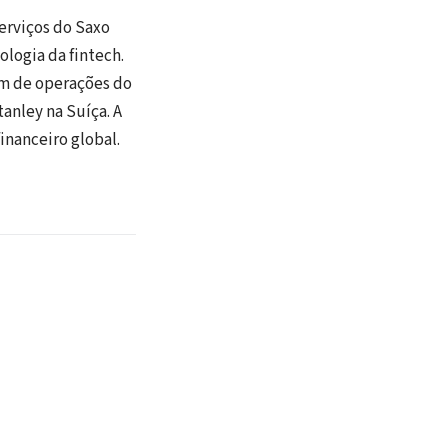
serviços do Saxo
ologia da fintech.
lém de operações do
anley na Suíça. A
inanceiro global.