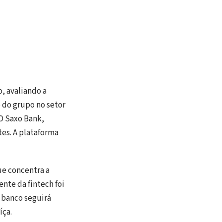
o, avaliando a
 do grupo no setor
 O Saxo Bank,
tes. A plataforma
ue concentra a
ente da fintech foi
 banco seguirá
íça.