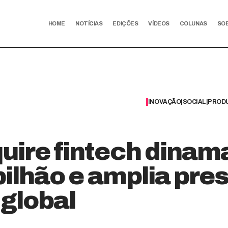
HOME
NOTÍCIAS
EDIÇÕES
VÍDEOS
COLUNAS
SO
INOVAÇÃO
|
SOCIAL
|
PRODU
quire fintech dina
 bilhão e amplia pr
global