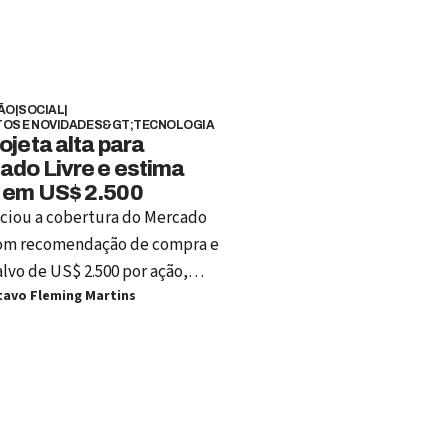
ÃO
|
SOCIAL
|
OS E NOVIDADES&GT;TECNOLOGIA
ojeta alta para
ado Livre e estima
 em US$ 2.500
iciou a cobertura do Mercado
com recomendação de compra e
lvo de US$ 2.500 por ação,
avo Fleming Martins
entando um potencial de
ação de 19% sobre a cotação
e US$ 2.106. A empresa,
a em US$ 107 bilhões na bolsa,
 o e-commerce na América
e avança em setores