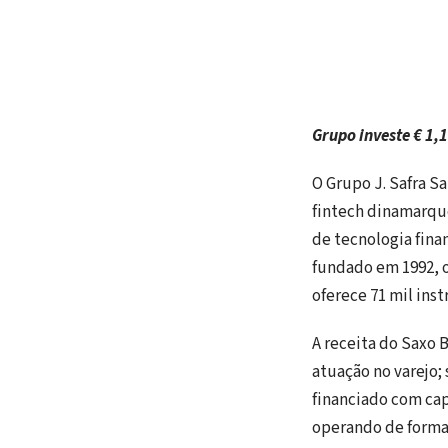
Grupo investe € 1,
O Grupo J. Safra Sa
fintech dinamarque
de tecnologia fina
fundado em 1992, o
oferece 71 mil ins
A receita do Saxo 
atuação no varejo; 
financiado com cap
operando de forma 