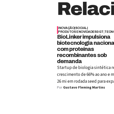
Relac
INOVAÇÃO
|
SOCIAL
|
PRODUTOS E NOVIDADES&GT;TECN
BioLinker impulsiona
biotecnologia naciona
com proteínas
recombinantes sob
demanda
Startup de biologia sintética r
crescimento de 66% ao ano e m
26 mi em rodada seed para exp
Por
Gustavo Fleming Martins
produção a até 2 mil proteínas
2026