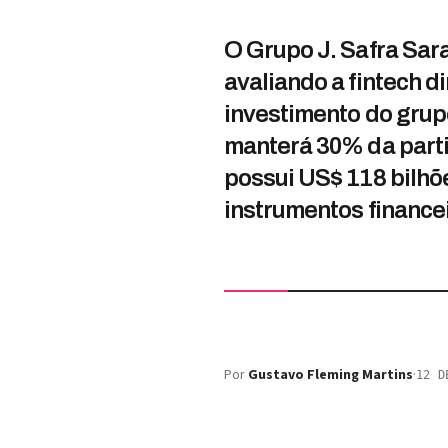
O Grupo J. Safra Sara
avaliando a fintech d
investimento do grupo
manterá 30% da parti
possui US$ 118 bilhõe
instrumentos financei
Por
Gustavo Fleming Martins
·
12 D