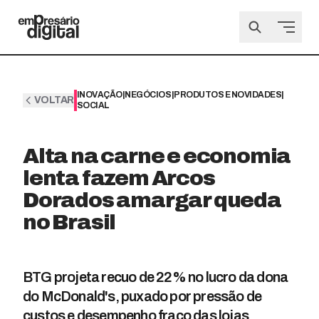
INOVAÇÃO
|
NEGÓCIOS
|
PRODUTOS E NOVIDADES
|
VOLTAR
SOCIAL
Alta na carne e economia
lenta fazem Arcos
Dorados amargar queda
no Brasil
BTG projeta recuo de 22% no lucro da dona
do McDonald's, puxado por pressão de
custos e desempenho fraco das lojas