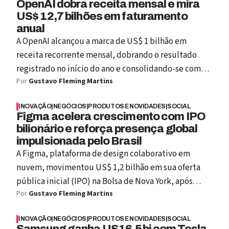
OpenAI dobra receita mensal e mira
US$ 12,7 bilhões em faturamento
anual
A OpenAI alcançou a marca de US$ 1 bilhão em
receita recorrente mensal, dobrando o resultado
registrado no início do ano e consolidando-se como a
Por
Gustavo Fleming Martins
principal referência global em inteligência artificial.
Com essa performance, a empresa está próxima de
INOVAÇÃO
|
NEGÓCIOS
|
PRODUTOS E NOVIDADES
|
SOCIAL
superar a meta de encerrar 2025 com US$ 12,7
Figma acelera crescimento com IPO
bilhões em faturamento anual, impulsionada pelo
bilionário e reforça presença global
crescimento exponencial de usuários. Atualmente,
impulsionada pelo Brasil
cerca de 700 milhões de pessoas e empresas utilizam
A Figma, plataforma de design colaborativo em
o ChatGPT pelo menos uma vez por semana, um
nuvem, movimentou US$ 1,2 bilhão em sua oferta
número que demonstra a rápida penetração de
pública inicial (IPO) na Bolsa de Nova York, após
soluções baseadas em IA nos processos corporativos
Por
Gustavo Fleming Martins
elevar a faixa de preço de suas ações de US$ 25 para
e educacionais.
US$ 33. A mudança reflete a forte demanda de
INOVAÇÃO
|
NEGÓCIOS
|
PRODUTOS E NOVIDADES
|
SOCIAL
investidores e coloca o valuation estimado da