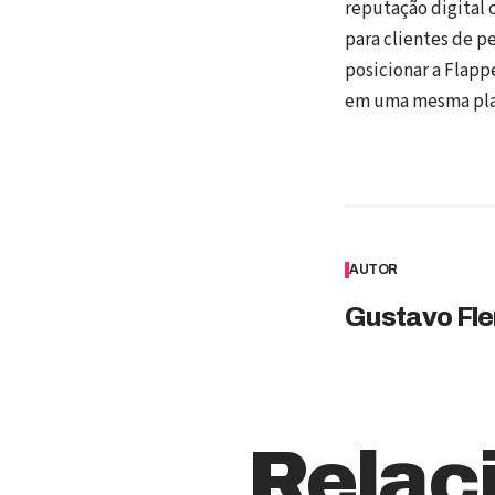
reputação digital 
para clientes de p
posicionar a Flapp
em uma mesma plata
AUTOR
Gustavo Fle
Relac