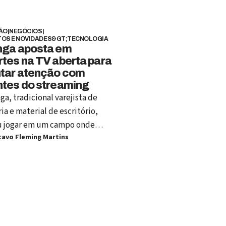
ÃO
|
NEGÓCIOS
|
OS E NOVIDADES&GT;TECNOLOGIA
nga aposta em
tes na TV aberta para
utar atenção com
ntes do streaming
ga, tradicional varejista de
ia e material de escritório,
u jogar em um campo onde
avo Fleming Martins
esperavam vê-la: o
enimento esportivo.
lando a concessão de um canal
berta desde 2014, herança da
MTV Brasil, a companhia acaba
ear um novo capítulo ao
enciar conteúdos da ESPN e