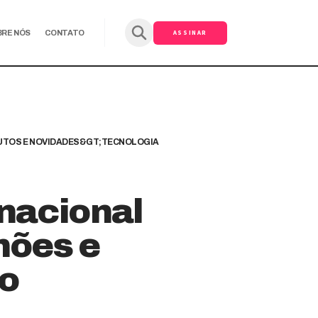
ASSINAR
BRE NÓS
CONTATO
TOS E NOVIDADES&GT;TECNOLOGIA
rnacional
hões e
ão