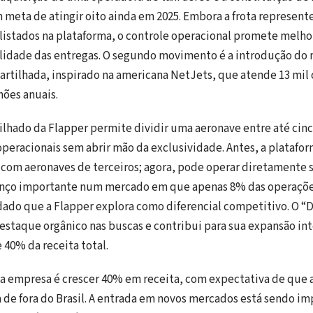
m meta de atingir oito ainda em 2025. Embora a frota represent
 listados na plataforma, o controle operacional promete melhor
ilidade das entregas. O segundo movimento é a introdução do
tilhada, inspirado na americana NetJets, que atende 13 mil c
hões anuais.
hado da Flapper permite dividir uma aeronave entre até cinc
peracionais sem abrir mão da exclusividade. Antes, a platafo
com aeronaves de terceiros; agora, pode operar diretamente s
nço importante num mercado em que apenas 8% das operaçõe
dado que a Flapper explora como diferencial competitivo. O “D
staque orgânico nas buscas e contribui para sua expansão int
 40% da receita total.
da empresa é crescer 40% em receita, com expectativa de que 
de fora do Brasil. A entrada em novos mercados está sendo im