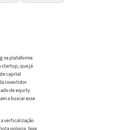
g na plataforma
 startup, que já
de capital
da investidor
cado de equity
am a buscar esse
a verticalização
rota própria, hoje