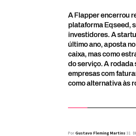
A Flapper encerrou r
plataforma Eqseed, su
investidores. A start
último ano, aposta n
caixa, mas como estr
do serviço. A rodada
empresas com faturam
como alternativa às r
Por
Gustavo Fleming Martins
·
31 D