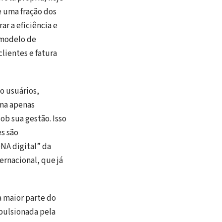
e uma fração dos
ar a eficiência e
 modelo de
lientes e fatura
o usuários,
rma apenas
ob sua gestão. Isso
s são
NA digital” da
ernacional, que já
a maior parte do
pulsionada pela