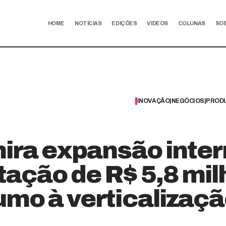
HOME
NOTÍCIAS
EDIÇÕES
VÍDEOS
COLUNAS
SO
INOVAÇÃO
|
NEGÓCIOS
|
PRODU
mira expansão inte
ação de R$ 5,8 mil
umo à verticalizaç