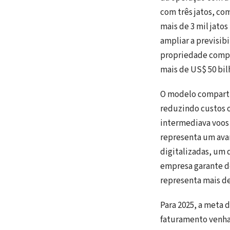
com três jatos, co
mais de 3 mil jatos
ampliar a previsib
propriedade compar
mais de US$ 50 bil
O modelo compartil
reduzindo custos o
intermediava voos 
representa um ava
digitalizadas, um 
empresa garante de
representa mais de
Para 2025, a meta 
faturamento venha 