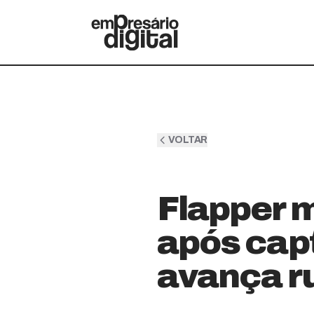
VOLTAR
Flapper 
após capt
avança r