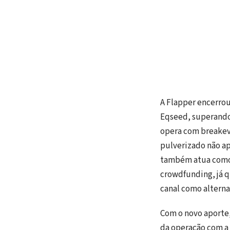
A Flapper encerro
Eqseed, superando 
opera com breakeve
pulverizado não ap
também atua como 
crowdfunding, já 
canal como alternat
Com o novo aporte,
da operação com a 