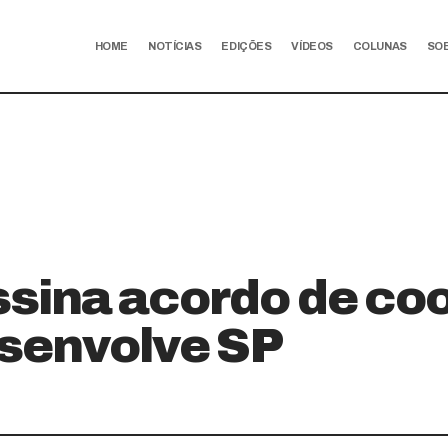
HOME
NOTÍCIAS
EDIÇÕES
VÍDEOS
COLUNAS
SO
sina acordo de co
senvolve SP