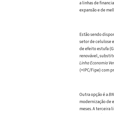
a linhas de financ
expansão e de melh
Estão sendo dispon
setor de celulose 
de efeito estufa (
renovável, substit
Linha Economia Ver
(+IPC/Fipe) com pr
Outra opção é a
BN
modernização de em
meses. A terceira l