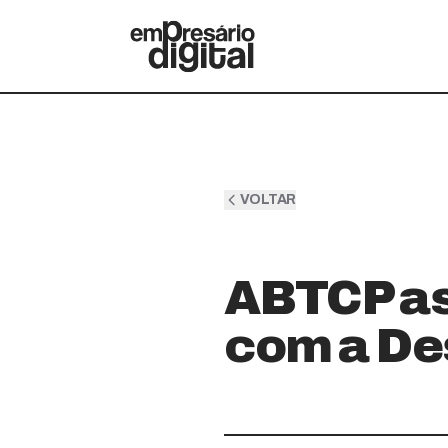
VOLTAR
ABTCP as
com a De