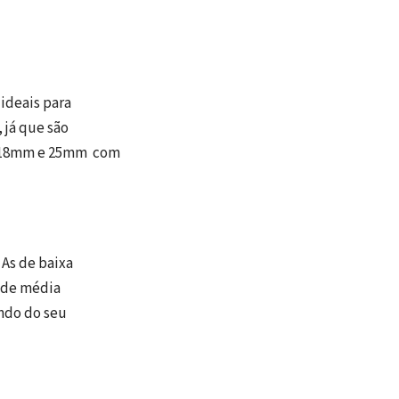
 ideais para
 já que são
, 18mm e 25mm com
 As de baixa
s de média
ndo do seu