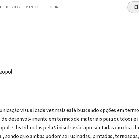
·
RO DE 2012
1
MIN DE LEITURA
eopol
nicação visual cada vez mais está buscando opções em termo
 de desenvolvimento em termos de materiais para outdoor e i
opol e distribuídas pela Vinisul serão apresentadas em duas 
l, sendo que ambas podem ser usinadas, pintadas, torneadas, 