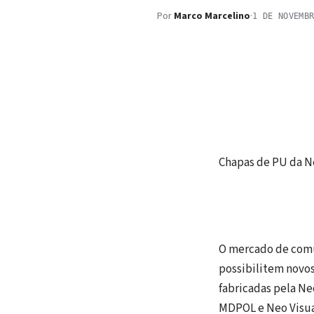
Por
Marco Marcelino
·
1 DE NOVEMB
Chapas de PU da N
O mercado de comu
possibilitem novos
fabricadas pela Ne
MDPOL e Neo Visua