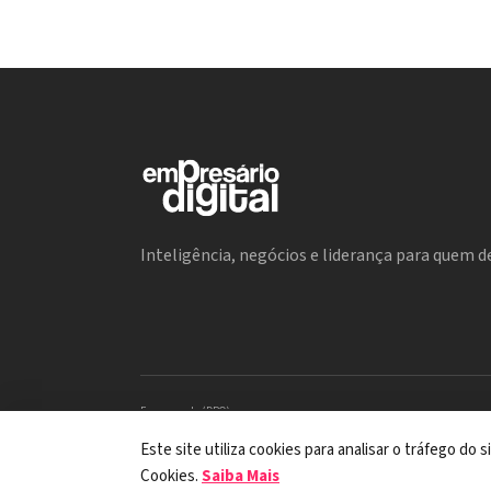
Inteligência, negócios e liderança para quem de
Encarregada (DPO)
Mariana M. Carregaro –
dpo@serinews.com.br
Solicitação de Titular – Serinews
Este site utiliza cookies para analisar o tráfego do
Preencher o formulário
Cookies.
Saiba Mais