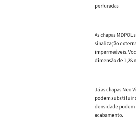
perfuradas.
As chapas MDPOL sã
sinalização extern
impermeáveis. Vo
dimensão de 1,28 m
Já as chapas Neo V
podem substituir o
densidade podem s
acabamento.