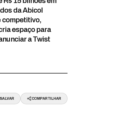
 R$ 15 bilhões em
dos da Abicol
 competitivo,
 cria espaço para
anunciar a Twist
SALVAR
COMPARTILHAR