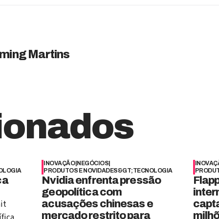
ming Martins
ionados
INOVAÇÃO
|
NEGÓCIOS
|
INOVAÇ
OLOGIA
PRODUTOS E NOVIDADES&GT;TECNOLOGIA
PRODUT
ça
Nvidia enfrenta pressão
Flap
geopolítica com
inter
acusações chinesas e
capt
it
mercado restrito para
milh
fica,