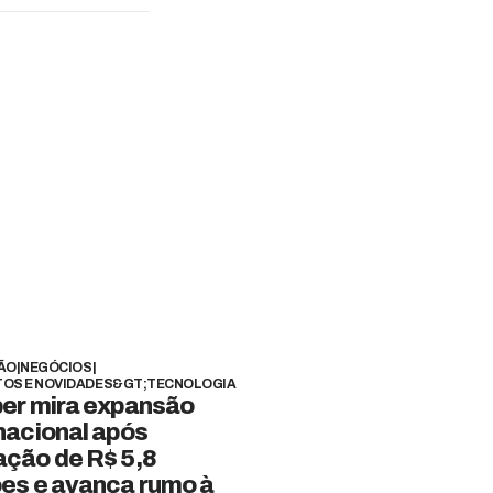
ÃO
|
NEGÓCIOS
|
OS E NOVIDADES&GT;TECNOLOGIA
per mira expansão
nacional após
ação de R$ 5,8
ões e avança rumo à