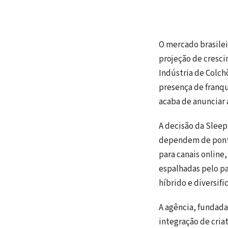
O mercado brasile
projeção de cresci
Indústria de Colch
presença de franqu
acaba de anunciar 
A decisão da Slee
dependem de ponto
para canais online
espalhadas pelo paí
híbrido e diversifi
A agência, fundada
integração de cria