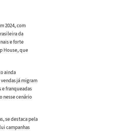
em 2024, com
asileira da
nais e forte
ep House, que
o ainda
 vendas já migram
s e franqueadas
ão nesse cenário
s, se destaca pela
clui campanhas