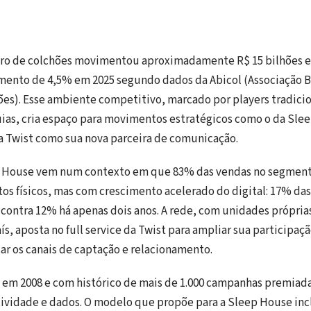
iro de colchões movimentou aproximadamente R$ 15 bilhões 
mento de 4,5% em 2025 segundo dados da Abicol (Associação Br
ões). Esse ambiente competitivo, marcado por players tradicio
ias, cria espaço para movimentos estratégicos como o da Sle
a Twist como sua nova parceira de comunicação.
p House vem num contexto em que 83% das vendas no segment
s físicos, mas com crescimento acelerado do digital: 17% das
, contra 12% há apenas dois anos. A rede, com unidades própria
s, aposta no full service da Twist para ampliar sua participaç
car os canais de captação e relacionamento.
 em 2008 e com histórico de mais de 1.000 campanhas premiada
tividade e dados. O modelo que propõe para a Sleep House in