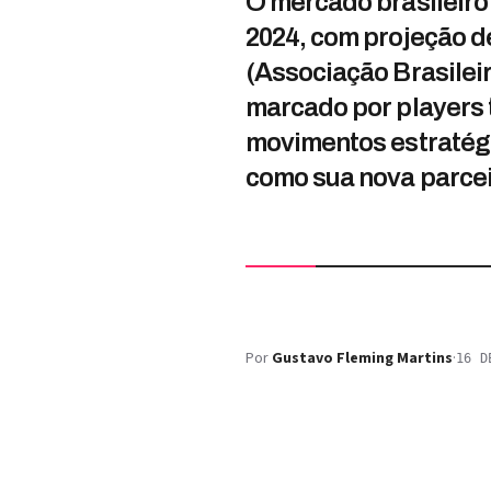
O mercado brasileir
2024, com projeção d
(Associação Brasileir
marcado por players t
movimentos estratégi
como sua nova parce
Por
Gustavo Fleming Martins
·
16 D