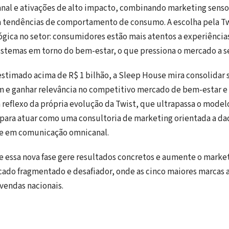
nal e ativações de alto impacto, combinando marketing sensor
s a tendências de comportamento de consumo. A escolha pela 
ica no setor: consumidores estão mais atentos a experiência
istemas em torno do bem-estar, o que pressiona o mercado a se
timado acima de R$ 1 bilhão, a Sleep House mira consolidar 
e ganhar relevância no competitivo mercado de bem-estar e s
reflexo da própria evolução da Twist, que ultrapassa o model
l para atuar como uma consultoria de marketing orientada a d
se em comunicação omnicanal.
e essa nova fase gere resultados concretos e aumente o marke
do fragmentado e desafiador, onde as cinco maiores marcas 
vendas nacionais.