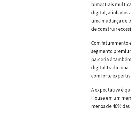
bimestrais multica
digital, alinhado
uma mudança de lóg
de construir ecoss
Com faturamento es
segmento premium 
parceria é também 
digital tradiciona
com forte experti
A expectativa é qu
House em um merca
menos de 40% das 