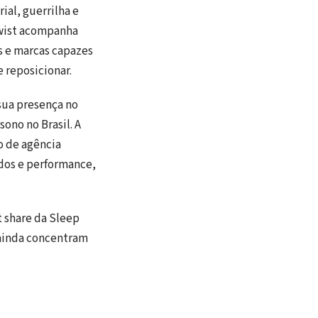
ial, guerrilha e
Twist acompanha
s e marcas capazes
 reposicionar.
sua presença no
ono no Brasil. A
o de agência
ados e performance,
t share da Sleep
ainda concentram