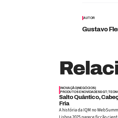
AUTOR
Gustavo Fle
Relac
INOVAÇÃO
|
NEGÓCIOS
|
PRODUTOS E NOVIDADES&GT;TECN
Salto Quântico, Cabe
Fria
A história da IQM no WebSumm
Lisboa 2025 parece ficção cientí