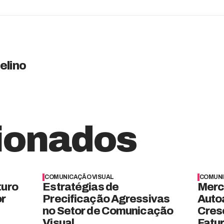
elino
ionados
COMUNICAÇÃO VISUAL
COMUNI
turo
Estratégias de
Merc
or
Precificação Agressivas
Auto
no Setor de Comunicação
Cres
Visual
Fatu