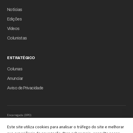
Notícias
Edições
Vídeos
Colunistas
ESTRATÉGICO
Colunas
Anunciar
Aviso de Privacidade
Encarregada (DPO)
Mariana M. Carregaro –
dpo@serinews.com.br
Solicitação de Titular – Serinews
Este site utiliza cookies para analisar o tráfego do site e melhorar
Preencher o formulário