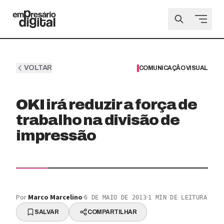
VOLTAR
COMUNICAÇÃO VISUAL
OKI irá reduzir a força de
trabalho na divisão de
impressão
Por
Marco Marcelino
·
·
6 DE MAIO DE 2013
1
MIN DE LEITURA
SALVAR
COMPARTILHAR