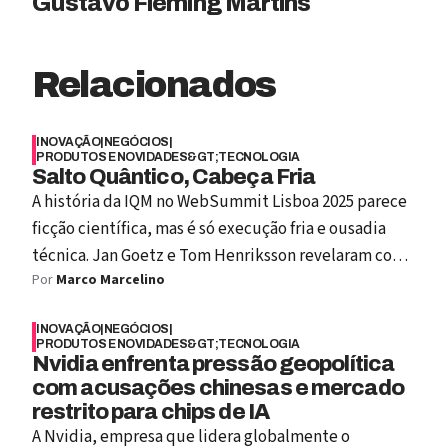
Gustavo Fleming Martins
Relacionados
INOVAÇÃO
|
NEGÓCIOS
|
PRODUTOS E NOVIDADES&GT;TECNOLOGIA
Salto Quântico, Cabeça Fria
A história da IQM no WebSummit Lisboa 2025 parece
ficção científica, mas é só execução fria e ousadia
técnica. Jan Goetz e Tom Henriksson revelaram como
Por
Marco Marcelino
uma startup que começou com 12 milhões e
nenhuma máquina funcionando virou líder global em
INOVAÇÃO
|
NEGÓCIOS
|
computação quântica, levantou mais de 600 milhões
PRODUTOS E NOVIDADES&GT;TECNOLOGIA
e construiu a única fábrica privada de chips
Nvidia enfrenta pressão geopolítica
com acusações chinesas e mercado
quânticos da Europa. É o capítulo mais concreto do
restrito para chips de IA
salto quântico… onde laboratório, software aberto e
A Nvidia, empresa que lidera globalmente o
ousadia humana se encontram para redesenhar o