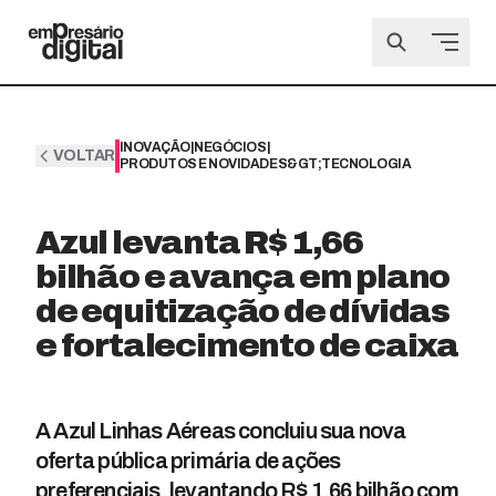
INOVAÇÃO
|
NEGÓCIOS
|
VOLTAR
PRODUTOS E NOVIDADES&GT;TECNOLOGIA
Azul levanta R$ 1,66
bilhão e avança em plano
de equitização de dívidas
e fortalecimento de caixa
A Azul Linhas Aéreas concluiu sua nova
oferta pública primária de ações
preferenciais, levantando R$ 1,66 bilhão com