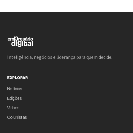
no mercado de equity crowdfunding, já que
empresas com faturamento superior a R$ 50 milhões
começam a buscar esse canal como alternativa às
rodadas tradicionais.
Inteligência, negócios e liderança para quem decide.
EXPLORAR
Notícias
Edições
Vídeos
Colunistas