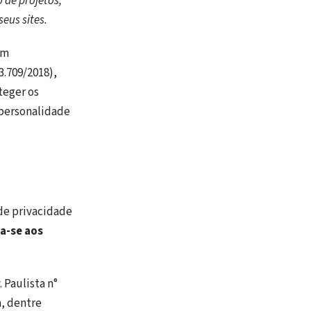
 de projetos,
eus sites.
em
3.709/2018),
teger os
 personalidade
de privacidade
ca-se aos
. Paulista n°
m, dentre