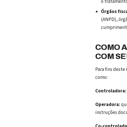
o tratament
Órgãos fisc
(ANPD), órgã
cumprimento
COMO A
COM SE
Para fins deste
como:
Controladora:
Operadora:
qua
instruções do
Co-controlado