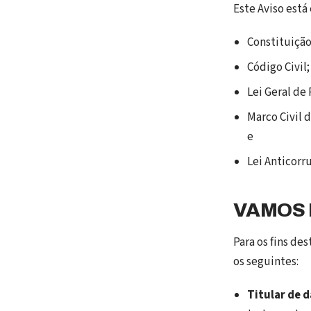
Este Aviso está
Constituição
Código Civil;
Lei Geral de
Marco Civil 
e
Lei Anticorr
VAMOS 
Para os fins de
os seguintes:
Titular de 