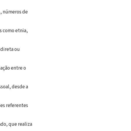
e, números de
is como etnia,
 direta ou
cação entre o
ssoal, desde a
ões referentes
ado, que realiza