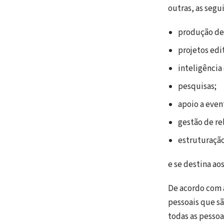
outras, as segu
produção de
projetos edit
inteligênci
pesquisas;
apoio a even
gestão de re
estruturação
e se destina ao
De acordo com a
pessoais que sã
todas as pessoa