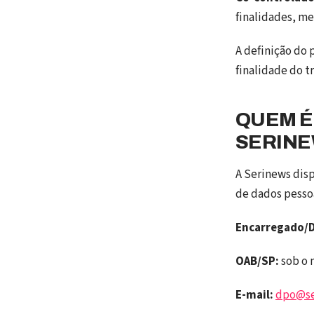
finalidades, me
A definição do
finalidade do t
QUEM É
SERIN
A Serinews disp
de dados pessoa
Encarregado/
OAB/SP:
sob o n
E-mail:
dpo@se