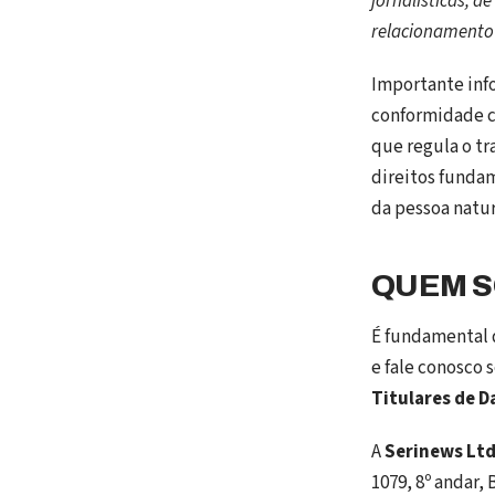
jornalísticas, d
relacionamento c
Importante inf
conformidade co
que regula o tr
direitos funda
da pessoa natur
QUEM 
É fundamental 
e fale conosco 
Titulares de D
A
Serinews Ltd
1079, 8º andar,