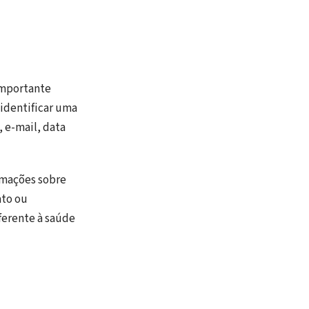
importante
identificar uma
, e-mail, data
rmações sobre
ato ou
eferente à saúde