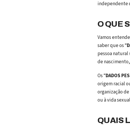
independente d
O QUE 
Vamos entender 
saber que os “
D
pessoa natural 
de nascimento, 
Os “
DADOS PES
origem racial ou
organização de 
ou à vida sexua
QUAIS 