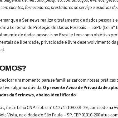
e inteligência de mercado, pesquisa, comunicação, eventos, gestão
om clientes, fornecedores, prestadores de serviço e usuários de s
ormar que a Serinews realiza o tratamento de dados pessoais 
m a Lei Geral de Proteção de Dados Pessoais — LGPD (Lei nº 1
atamento de dados pessoais no Brasil e tem como objetivo pro
mentais de liberdade, privacidade e livre desenvolvimento da
al.
SOMOS?
dedicar um momento para se familiarizar com nossas práticas 
se tiver alguma dúvida.
O presente Aviso de Privacidade apli
ados da Serinews, abaixo identificado
:
a.
, inscrita no CNPJ sob o n° 04.274.210/0001-29, com sede na Av
 Bela Vista, na cidade de São Paulo – SP, CEP 01310-200 atua co