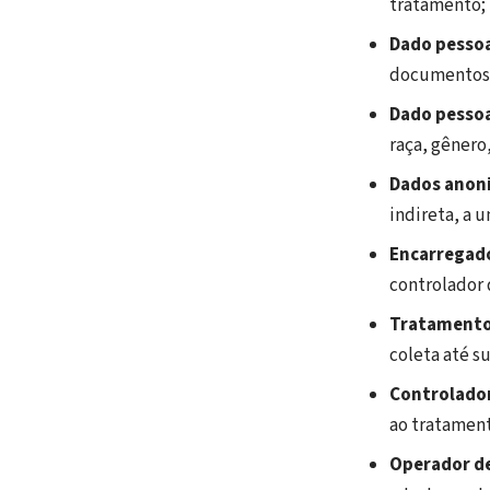
tratamento;
Dado pesso
documentos, 
Dado pessoa
raça, gênero
Dados anon
indireta, a 
Encarregad
controlador d
Tratamento
coleta até s
Controlado
ao tratamen
Operador d