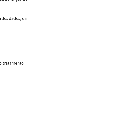
m dos dados, da
A
lo tratamento