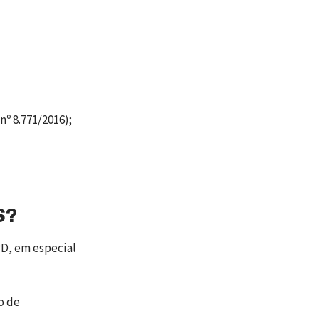
nº 8.771/2016);
S?
GPD, em especial
o de