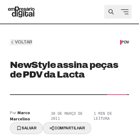
VOLTAR
PDV
NewStyle assina peças
de PDV da Lacta
Por
Marco
30 DE MARÇO DE
1
MIN DE
·
·
Marcelino
2011
LEITURA
SALVAR
COMPARTILHAR