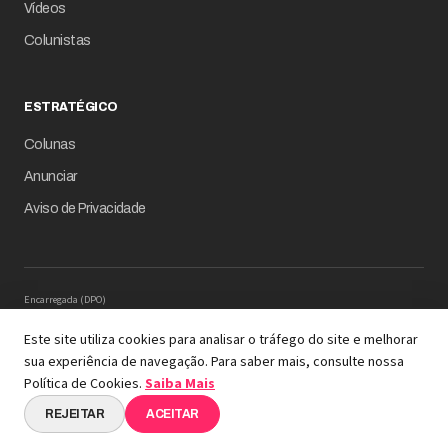
Vídeos
Colunistas
ESTRATÉGICO
Colunas
Anunciar
Aviso de Privacidade
Encarregada (DPO)
Mariana M. Carregaro –
dpo@serinews.com.br
Solicitação de Titular – Serinews
Este site utiliza cookies para analisar o tráfego do site e melhorar
Preencher o formulário
sua experiência de navegação. Para saber mais, consulte nossa
© 2026 Revista Empresário Digital
Política de Cookies.
Saiba Mais
A REVISTA COM INTELIGÊNCIA DE DADOS EM SUA
ESSÊNCIA
REJEITAR
ACEITAR