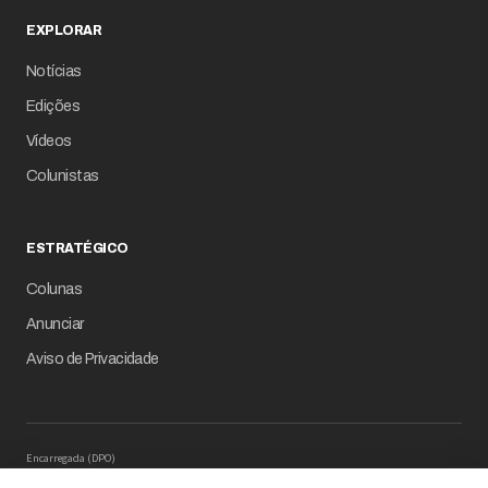
EXPLORAR
Notícias
Edições
Vídeos
Colunistas
ESTRATÉGICO
Colunas
Anunciar
Aviso de Privacidade
Encarregada (DPO)
Mariana M. Carregaro –
dpo@serinews.com.br