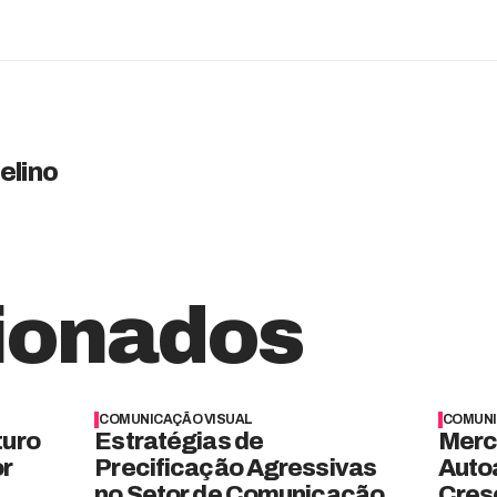
elino
ionados
COMUNICAÇÃO VISUAL
COMUNI
turo
Estratégias de
Merc
or
Precificação Agressivas
Auto
no Setor de Comunicação
Cres