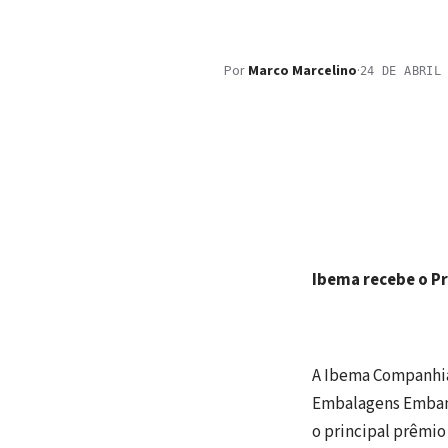
Por
Marco Marcelino
·
24 DE ABRIL
Ibema recebe o P
A Ibema Companhia 
Embalagens Embanew
o principal prêmio