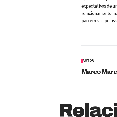
expectativas de um
relacionamento mai
parceiros, e por is
AUTOR
Marco Marc
Relac