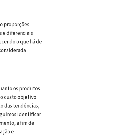
do proporções
s e diferenciais
recendo o que há de
 considerada
quanto os produtos
o custo objetivo
o das tendências,
eguimos identificar
mento, a fim de
ação e