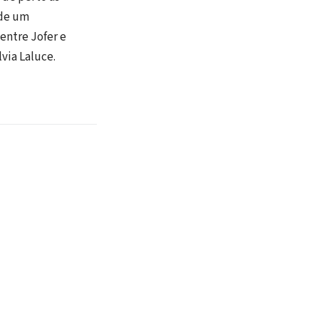
 de um
entre Jofer e
lvia Laluce.