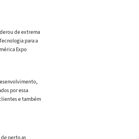
iderou de extrema
Tecnologia para a
américa Expo
 desenvolvimento,
ados por essa
 clientes e também
 de perto as