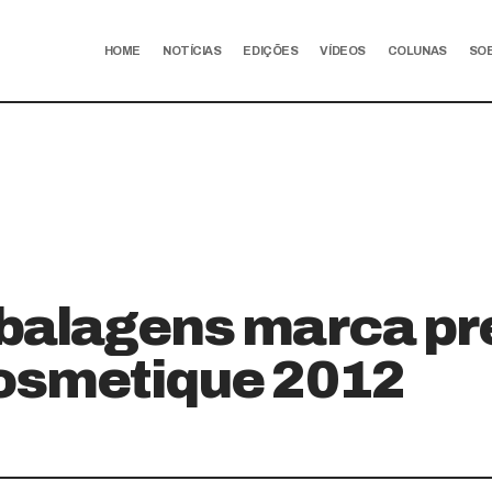
HOME
NOTÍCIAS
EDIÇÕES
VÍDEOS
COLUNAS
SO
balagens marca p
osmetique 2012