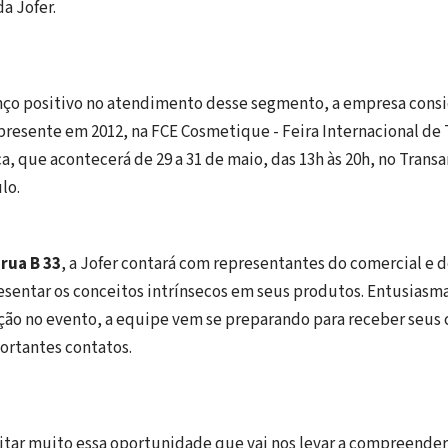
a Jofer.
nço positivo no atendimento desse segmento, a empresa cons
presente em 2012, na FCE Cosmetique - Feira Internacional de 
a, que acontecerá de 29 a 31 de maio, das 13h às 20h, no Trans
lo.
a
rua B 33
, a Jofer contará com representantes do comercial e
esentar os conceitos intrínsecos em seus produtos. Entusiasm
ção no evento, a equipe vem se preparando para receber seus
ortantes contatos.
tar muito essa oportunidade que vai nos levar a compreender