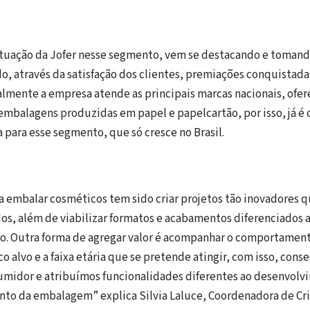
 atuação da Jofer nesse segmento, vem se destacando e toman
o, através da satisfação dos clientes, premiações conquistada
lmente a empresa atende as principais marcas nacionais, ofe
mbalagens produzidas em papel e papelcartão, por isso, já é
 para esse segmento, que só cresce no Brasil.
a embalar cosméticos tem sido criar projetos tão inovadores 
s, além de viabilizar formatos e acabamentos diferenciados a
o. Outra forma de agregar valor é acompanhar o comportament
o alvo e a faixa etária que se pretende atingir, com isso, cons
umidor e atribuímos funcionalidades diferentes ao desenvolvi
to da embalagem” explica Silvia Laluce, Coordenadora de Cri