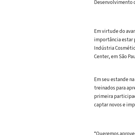
Desenvolvimento d
Em virtude do ava
importância estar 
Indústria Cosmétic
Center, em São Pau
Em seu estande n
treinados para apr
primeira participa
captar novos e imp
“Queremos aprovei