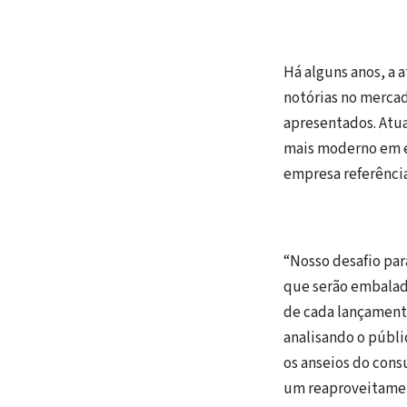
Há alguns anos, a
notórias no mercad
apresentados. Atua
mais moderno em e
empresa referência
“Nosso desafio par
que serão embalado
de cada lançament
analisando o públic
os anseios do cons
um reaproveitamen