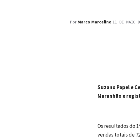
Por
Marco Marcelino
·
11 DE MAIO 
Suzano Papel e C
Maranhão e regis
Os resultados do 1
vendas totais de 7