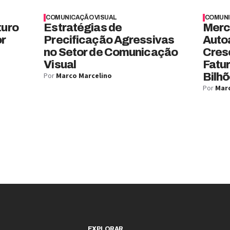
COMUNICAÇÃO VISUAL
COMUNI
turo
Estratégias de
Merc
or
Precificação Agressivas
Auto
no Setor de Comunicação
Cres
Visual
Fatu
Por
Marco Marcelino
Bilhõ
Por
Marc
EXPLORAR