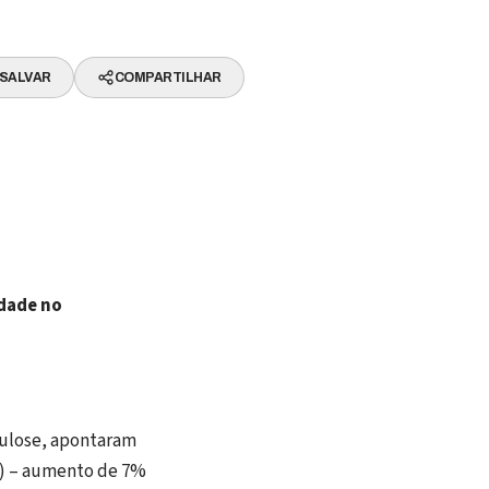
SALVAR
COMPARTILHAR
idade no
lulose, apontaram
do) – aumento de 7%