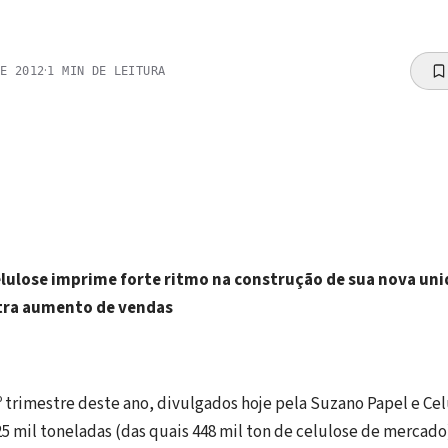
·
DE 2012
1
MIN DE LEITURA
elulose imprime forte ritmo na construção de sua nova un
tra aumento de vendas
º trimestre deste ano, divulgados hoje pela Suzano Papel e Ce
25 mil toneladas (das quais 448 mil ton de celulose de merca