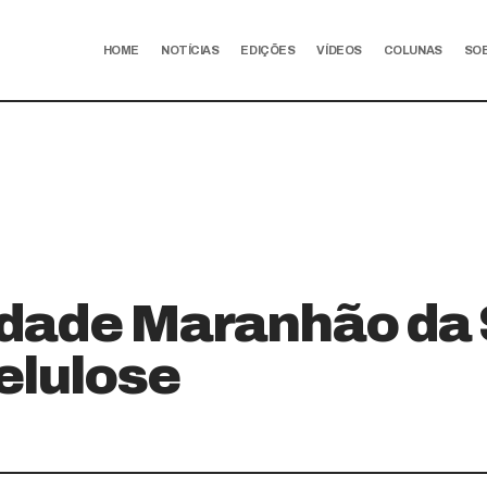
HOME
NOTÍCIAS
EDIÇÕES
VÍDEOS
COLUNAS
SO
dade Maranhão da
elulose