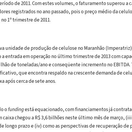
ríodo de 2011. Com estes volumes, o faturamento superou a ca
lores registrados no ano passado, pois o preço médio da celul
 no 1º trimestre de 2011.
va unidade de produção de celulose no Maranhão (Imperatriz)
o a entrada em operação no último trimestre de 2013 com cap
ilhão de toneladas/ano e conseqüente incremento no EBITDA. 
ficativo, que encontra respaldo na crescente demanda de cel
xa após cerca de sete anos.
do o
funding
está equacionado, com financiamentos já contratad
 caixa chegou a R$ 3,6 bilhões neste último mês de março, (ii
de longo prazo e (iv) como as perspectivas de recuperação de 