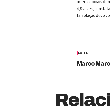
internacionais dem
4,8 vezes, constat
tal relação deve v
AUTOR
Marco Marc
Relac