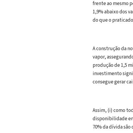
frente ao mesmo pe
1,9% abaixo dos va
do que o praticado
A construção da no
vapor, assegurand
produção de 1,5 m
investimento signi
consegue gerar cai
Assim, (i) como to
disponibilidade em
70% da dívida são 