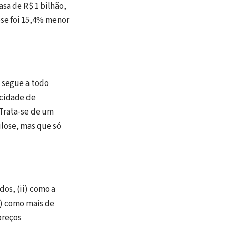
sa de R$ 1 bilhão,
ose foi 15,4% menor
 segue a todo
acidade de
Trata-se de um
ulose, mas que só
os, (ii) como a
i) como mais de
preços