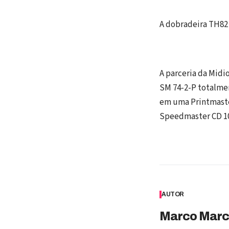
A dobradeira TH82
A parceria da Mid
SM 74-2-P totalmen
em uma Printmaste
Speedmaster CD 10
AUTOR
Marco Marc