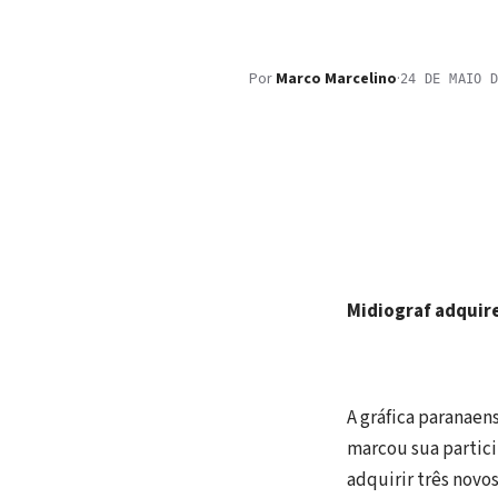
Por
Marco Marcelino
·
24 DE MAIO 
Midiograf adquire
A gráfica paranaen
marcou sua partic
adquirir três nov