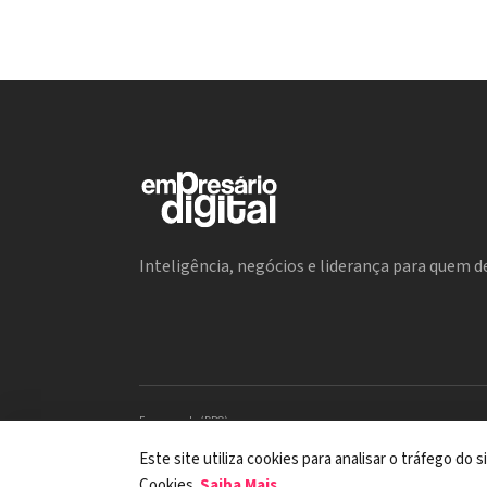
Inteligência, negócios e liderança para quem de
Encarregada (DPO)
Mariana M. Carregaro –
dpo@serinews.com.br
Solicitação de Titular – Serinews
Este site utiliza cookies para analisar o tráfego do
Preencher o formulário
Cookies.
Saiba Mais