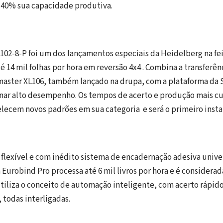
40% sua capacidade produtiva.
02-8-P foi um dos lançamentos especiais da Heidelberg na fe
é 14 mil folhas por hora em reversão 4x4 . Combina a transferên
ster XL106, também lançado na drupa, com a plataforma da
nar alto desempenho. Os tempos de acerto e produção mais cu
ecem novos padrões em sua categoria e será o primeiro insta
lexível e com inédito sistema de encadernação adesiva univer
urobind Pro processa até 6 mil livros por hora e é considera
Utiliza o conceito de automação inteligente, com acerto rápid
 todas interligadas.