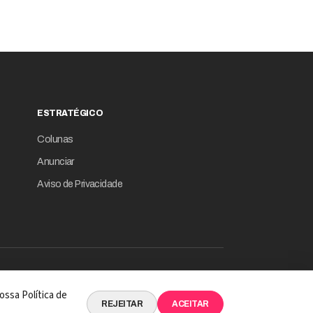
ESTRATÉGICO
Colunas
Anunciar
Aviso de Privacidade
© 2026 Revista Empresário Digital
ossa Política de
 INTELIGÊNCIA DE DADOS EM SUA ESSÊNCIA
REJEITAR
ACEITAR