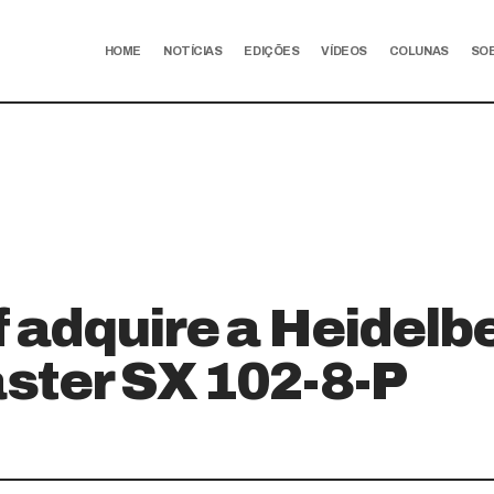
HOME
NOTÍCIAS
EDIÇÕES
VÍDEOS
COLUNAS
SO
 adquire a Heidelb
ter SX 102-8-P