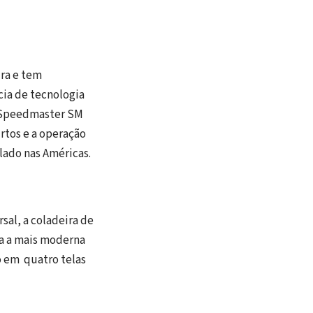
ira e tem
cia de tecnologia
 Speedmaster SM
rtos e a operação
lado nas Américas.
sal, a coladeira de
da a mais moderna
o em quatro telas