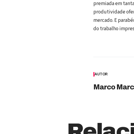
premiada em tantas
produtividade ofe
mercado. E parabén
do trabalho impres
AUTOR
Marco Marc
Relac