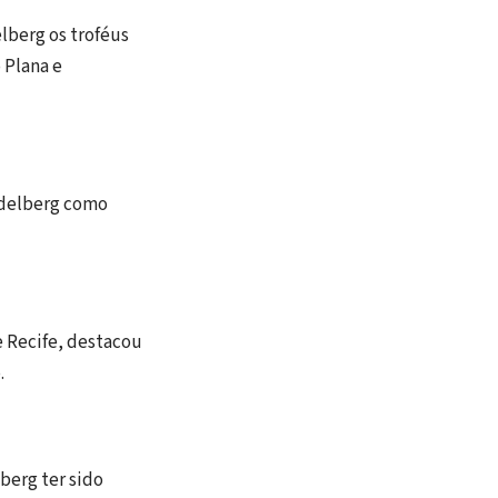
lberg os troféus
 Plana e
eidelberg como
e Recife, destacou
.
berg ter sido