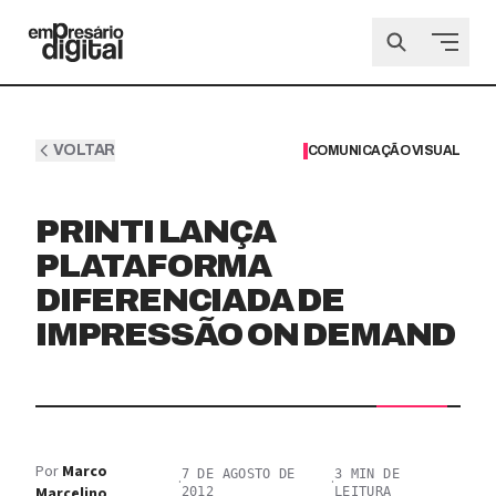
VOLTAR
COMUNICAÇÃO VISUAL
PRINTI LANÇA
PLATAFORMA
DIFERENCIADA DE
IMPRESSÃO ON DEMAND
Por
Marco
7 DE AGOSTO DE
3
MIN DE
·
·
Marcelino
2012
LEITURA