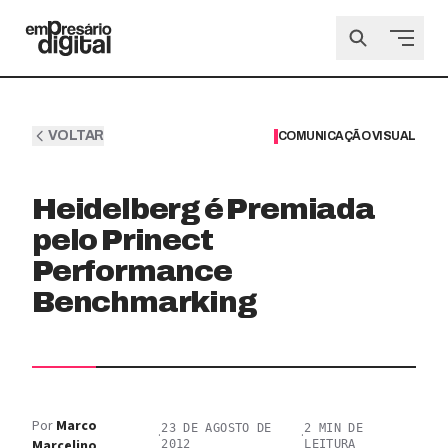
VOLTAR
COMUNICAÇÃO VISUAL
Heidelberg é Premiada
pelo Prinect
Performance
Benchmarking
Por
Marco
23 DE AGOSTO DE
2
MIN DE
·
·
Marcelino
2012
LEITURA