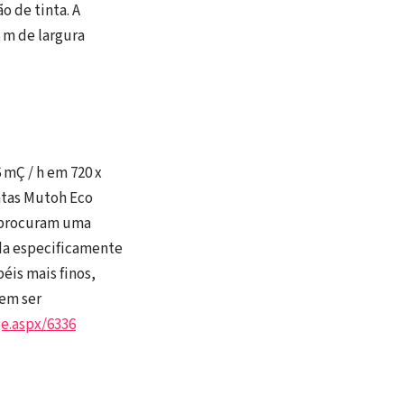
o de tinta. A
 m de largura
 mÇ / h em 720 x
intas Mutoh Eco
e procuram uma
ada especificamente
éis mais finos,
dem ser
e.aspx/6336