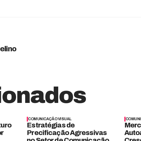
elino
ionados
COMUNICAÇÃO VISUAL
COMUNI
turo
Estratégias de
Merc
or
Precificação Agressivas
Auto
no Setor de Comunicação
Cres