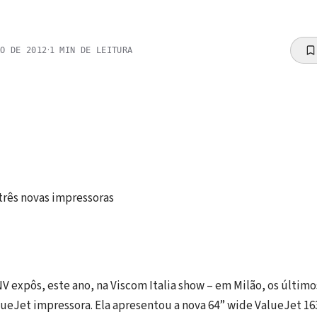
·
RO DE 2012
1
MIN DE LEITURA
rês novas impressoras
 expôs, este ano, na Viscom Italia show – em Milão, os últim
lueJet impressora. Ela apresentou a nova 64” wide ValueJet 1