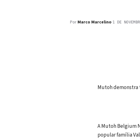
Por
Marco Marcelino
·
1 DE NOVEMB
Mutoh demonstra t
A Mutoh Belgium NV
popular família Va