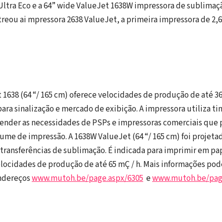
 Ultra Eco e a 64” wide ValueJet 1638W impressora de sublimaçã
ou ai mpressora 2638 ValueJet, a primeira impressora de 2,6
1638 (64 “/ 165 cm) oferece velocidades de produção de até 36
para sinalização e mercado de exibição. A impressora utiliza t
atender as necessidades de PSPs e impressoras comerciais qu
lume de impressão. A 1638W ValueJet (64 “/ 165 cm) foi projet
transferências de sublimação. É indicada para imprimir em pap
locidades de produção de até 65 mÇ / h. Mais informações po
ndereços
www.mutoh.be/page.aspx/6305
e
www.mutoh.be/pag