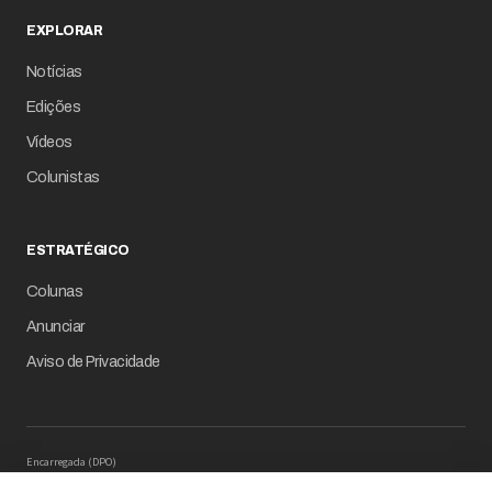
EXPLORAR
Notícias
Edições
Vídeos
Colunistas
ESTRATÉGICO
Colunas
Anunciar
Aviso de Privacidade
Encarregada (DPO)
Mariana M. Carregaro –
dpo@serinews.com.br