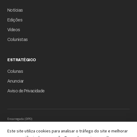
Notícias
Edições
Vídeos
Colunistas
ESTRATÉGICO
Colunas
Anunciar
Aviso de Privacidade
Encarregada (DPO)
Mariana M. Carregaro –
dpo@serinews.com.br
Solicitação de Titular – Serinews
Este site utiliza cookies para analisar o tráfego do site e melhorar
Preencher o formulário