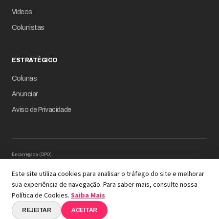
Vídeos
Colunistas
ESTRATÉGICO
Colunas
Anunciar
Aviso de Privacidade
Encarregada (DPO)
Mariana M. Carregaro –
dpo@serinews.com.br
Solicitação de Titular – Serinews
Este site utiliza cookies para analisar o tráfego do site e melhorar
Preencher o formulário
sua experiência de navegação. Para saber mais, consulte nossa
© 2026 Revista Empresário Digital
Política de Cookies.
Saiba Mais
A REVISTA COM INTELIGÊNCIA DE DADOS EM SUA
ESSÊNCIA
REJEITAR
ACEITAR