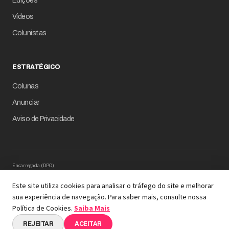
Edições
Vídeos
Colunistas
ESTRATÉGICO
Colunas
Anunciar
Aviso de Privacidade
Encarregada (DPO)
Mariana M. Carregaro –
dpo@serinews.com.br
Solicitação de Titular – Serinews
Este site utiliza cookies para analisar o tráfego do site e melhorar
Preencher o formulário
sua experiência de navegação. Para saber mais, consulte nossa
© 2026 Revista Empresário Digital
Política de Cookies.
Saiba Mais
A REVISTA COM INTELIGÊNCIA DE DADOS EM SUA
ESSÊNCIA
REJEITAR
ACEITAR