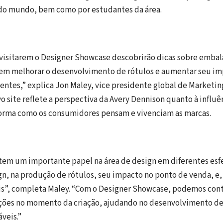
do mundo, bem como por estudantes da área.
 visitarem o Designer Showcase descobrirão dicas sobre embal
em melhorar o desenvolvimento de rótulos e aumentar seu im
entes,” explica Jon Maley, vice presidente global de Marketing
o site reflete a perspectiva da Avery Dennison quanto à influê
 forma como os consumidores pensam e vivenciam as marcas.
tem um importante papel na área de design em diferentes esf
gn, na produção de rótulos, seu impacto no ponto de venda, e,
is”, completa Maley. “Com o Designer Showcase, podemos con
ções no momento da criação, ajudando no desenvolvimento d
áveis.”