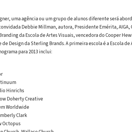
ner, uma agência ou um grupo de alunos diferente será abord
 convidada Debbie Millman, autora, Presidente Emérita, AIGA, 
randing da Escola de Artes Visuais, vencedora do Cooper Hewi
de Design da Sterling Brands. A primeira escola é a Escola de 
nograma para 2013 inclui:
or
ontinuum
dio Hinrichs
low Doherty Creative
hem Worldwide
imberly Clark
ow Octopus