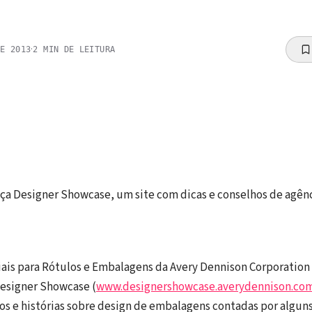
·
DE 2013
2
MIN DE LEITURA
ça Designer Showcase, um site com dicas e conselhos de agênci
iais para Rótulos e Embalagens da Avery Dennison Corporation
 Designer Showcase (
www.designershowcase.averydennison.co
s e histórias sobre design de embalagens contadas por algun