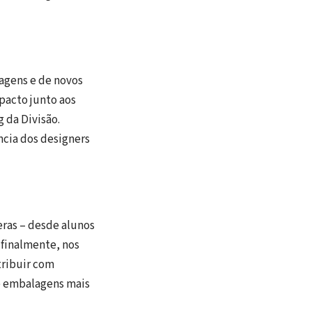
agens e de novos
pacto junto aos
 da Divisão.
ncia dos designers
eras – desde alunos
 finalmente, nos
tribuir com
e embalagens mais