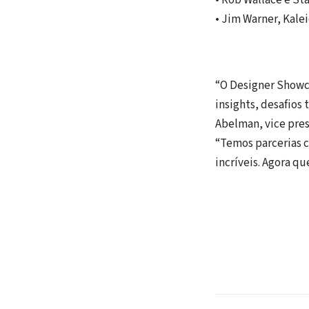
• Rob Wallace e St
• Jim Warner, Kal
“O Designer Showca
insights, desafios
Abelman, vice pres
“Temos parcerias c
incríveis. Agora q