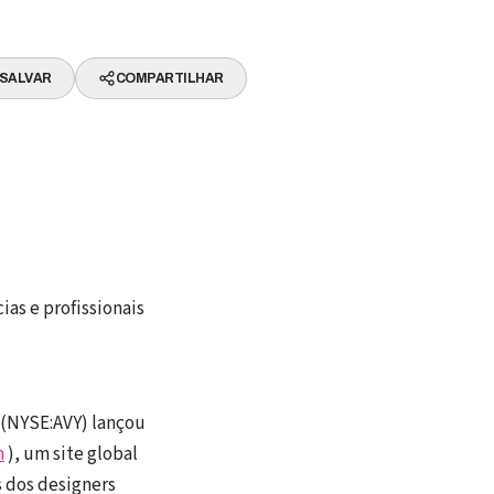
SALVAR
COMPARTILHAR
as e profissionais
 (NYSE:AVY) lançou
m
), um site global
s dos designers