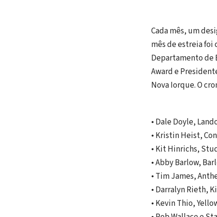
Cada mês, um desig
mês de estreia foi
Departamento de B
Award e Presidente 
Nova Iorque. O cro
• Dale Doyle, Land
• Kristin Heist, C
• Kit Hinrichs, Stu
• Abby Barlow, Bar
• Tim James, Ant
• Darralyn Rieth, K
• Kevin Thio, Yell