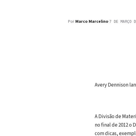
Por
Marco Marcelino
·
7 DE MARÇO 
Avery Dennison lan
A Divisão de Mater
no final de 2012 o
com dicas, exemplo