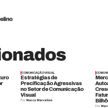
elino
ionados
COMUNICAÇÃO VISUAL
COMUNI
turo
Estratégias de
Merc
or
Precificação Agressivas
Auto
no Setor de Comunicação
Cres
Visual
Fatu
Por
Marco Marcelino
Bilhõ
Por
Marc