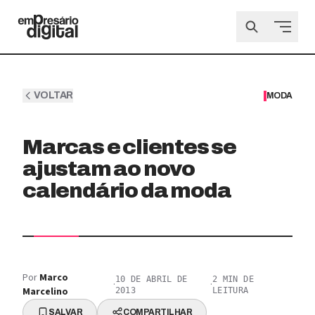
VOLTAR
MODA
Marcas e clientes se
ajustam ao novo
calendário da moda
Por
Marco
10 DE ABRIL DE
2
MIN DE
·
·
Marcelino
2013
LEITURA
SALVAR
COMPARTILHAR