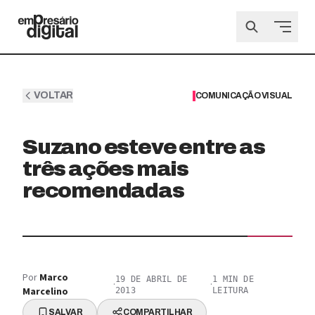
VOLTAR
COMUNICAÇÃO VISUAL
Suzano esteve entre as
três ações mais
recomendadas
Por
Marco
19 DE ABRIL DE
1
MIN DE
·
·
Marcelino
2013
LEITURA
SALVAR
COMPARTILHAR