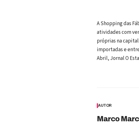
A Shopping das Fáb
atividades com ven
próprias na capita
importadas e entre
Abril, Jornal O Est
AUTOR
Marco Marc