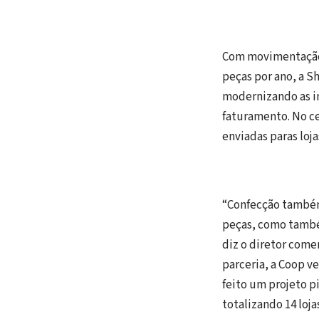
Com movimentação 
peças por ano, a S
modernizando as in
faturamento. No ce
enviadas paras loja
“Confecção também 
peças, como també
diz o diretor comer
parceria, a Coop v
feito um projeto p
totalizando 14 loj