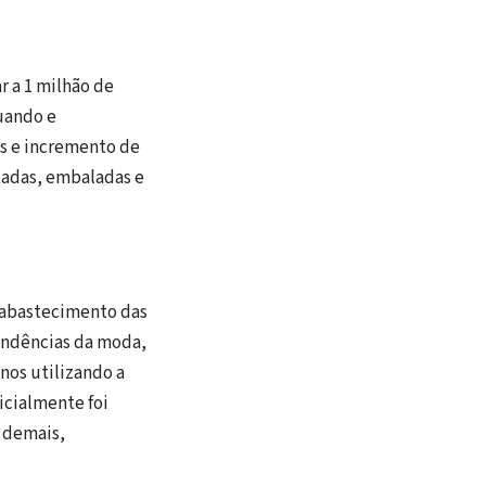
 a 1 milhão de
quando e
as e incremento de
tadas, embaladas e
o abastecimento das
endências da moda,
anos utilizando a
icialmente foi
s demais,