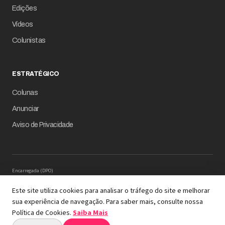
Edições
Vídeos
Colunistas
ESTRATÉGICO
Colunas
Anunciar
Aviso de Privacidade
Encarregada (DPO)
Mariana M. Carregaro –
dpo@serinews.com.br
Solicitação de Titular – Serinews
Este site utiliza cookies para analisar o tráfego do site e melhorar
Preencher o formulário
sua experiência de navegação. Para saber mais, consulte nossa
© 2026 Revista Empresário Digital
Política de Cookies.
Saiba Mais
A REVISTA COM INTELIGÊNCIA DE DADOS EM SUA
ESSÊNCIA