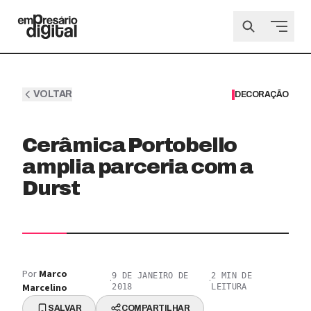
VOLTAR
DECORAÇÃO
Cerâmica Portobello
amplia parceria com a
Durst
Por
Marco
9 DE JANEIRO DE
2
MIN DE
·
·
Marcelino
2018
LEITURA
SALVAR
COMPARTILHAR