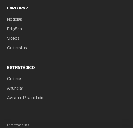
EXPLORAR
Notícias
Edições
Vídeos
Colunistas
ESTRATÉGICO
Colunas
Anunciar
Aviso de Privacidade
Encarregada (DPO)
Mariana M. Carregaro –
dpo@serinews.com.br