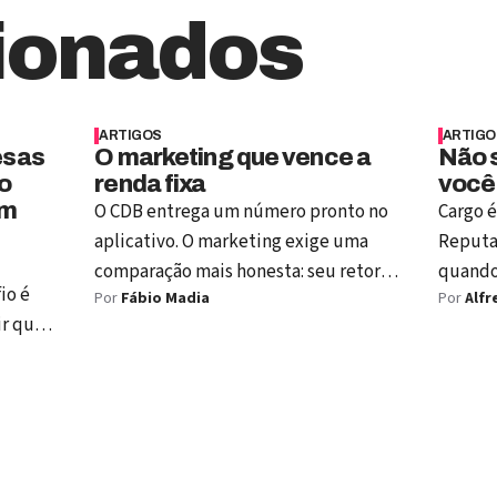
ionados
ARTIGOS
ARTIGO
esas
O marketing que vence a
Não s
o
renda fixa
você
em
O CDB entrega um número pronto no
Cargo é
aplicativo. O marketing exige uma
Reputa
comparação mais honesta: seu retorno
quando 
io é
Por
Fábio Madia
Por
Alfr
precisa ser medido como
desapar
ir que
investimento capaz de criar valor.
portas.
o