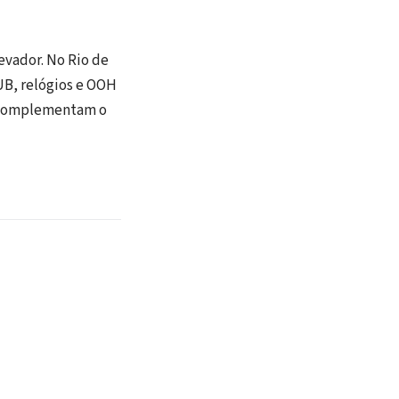
levador. No Rio de
UB, relógios e OOH
is complementam o