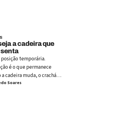
S
eja a cadeira que
 senta
 posição temporária.
ção é o que permanece
a cadeira muda, o crachá
edo Soares
ece e o título deixa de abrir