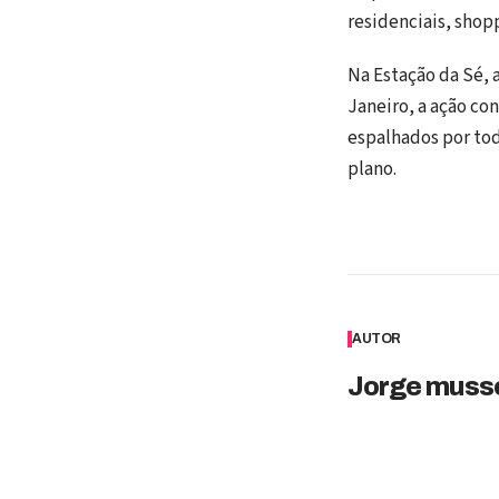
residenciais, shopp
Na Estação da Sé, a
Janeiro, a ação c
espalhados por tod
plano.
AUTOR
Jorge musso