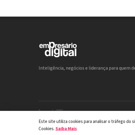
Inteligência, negócios e liderança para quem de
Encarregada (DPO)
Mariana M. Carregaro –
dpo@serinews.com.br
Solicitação de Titular – Serinews
Este site utiliza cookies para analisar o tráfego do
Preencher o formulário
Cookies.
Saiba Mais