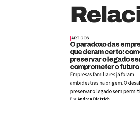
Relac
ARTIGOS
O paradoxo das empr
que deram certo: com
preservar o legado s
comprometer o futuro
Empresas familiares já foram
ambidestras na origem. O desaf
preservar o legado sem permit
Por
Andrea Dietrich
escala, processos e sucesso
comprometam a imaginação d
futuro.