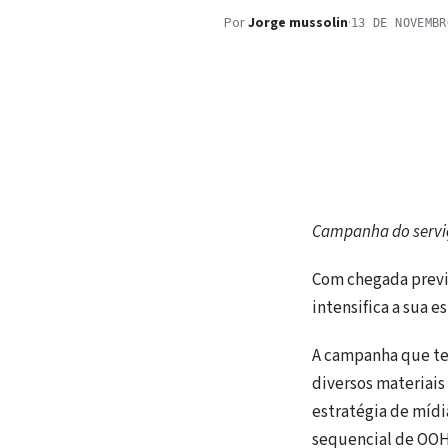
Por
Jorge mussolin
·
13 DE NOVEMBR
Campanha do serviç
Com chegada previs
intensifica a sua e
A campanha que tev
diversos materiais
estratégia de mídi
sequencial de OOH 