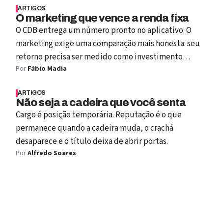
ARTIGOS
O marketing que vence a renda fixa
O CDB entrega um número pronto no aplicativo. O
marketing exige uma comparação mais honesta: seu
retorno precisa ser medido como investimento
Por
Fábio Madia
capaz de criar valor.
ARTIGOS
Não seja a cadeira que você senta
Cargo é posição temporária. Reputação é o que
permanece quando a cadeira muda, o crachá
desaparece e o título deixa de abrir portas.
Por
Alfredo Soares