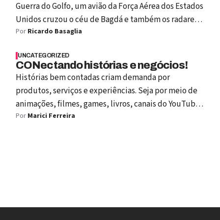
Guerra do Golfo, um avião da Força Aérea dos Estados
Unidos cruzou o céu de Bagdá e também os radares
Por
Ricardo Basaglia
iraquianos em sua primeira missão de combate real.
UNCATEGORIZED
CONectando histórias e negócios!
Histórias bem contadas criam demanda por
produtos, serviços e experiências. Seja por meio de
animações, filmes, games, livros, canais do YouTube,
Por
Marici Ferreira
apps ou marcas corporativas... todos são excelentes
contadores de histórias prontos para agregar valor ao
seu negócio.