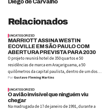
Diego de Carvalho
Relacionados
UNCATEGORIZED
MARRIOTT ASSINA WESTIN
ECOVILLE EM SÃO PAULO COM
ABERTURA PREVISTA PARA 2030
O projeto reunirá hotel de 350 quartos e 50
residências de marca em Araçariguama, a 50
quilômetros da capital paulista, dentro de um dos
Por
Gustavo Fleming Martins
maiores master plans residenciais do estado.
UNCATEGORIZED
O avião invisível que ninguém viu
chegar
Na madrugada de 17 de janeiro de 1991, durante a