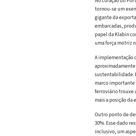
No coração do Port
tornou-se um exemp
gigante da exporta
embarcadas, produt
papel da Klabin c
uma força motriz n
A implementação de
aproximadamente 2
sustentabilidade. 
marco importante n
ferroviário trouxe
mais a posição da 
Outro ponto de des
30%. Esse dado res
inclusivo, um aspe