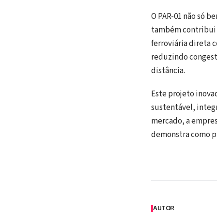
O PAR-01 não só be
também contribui s
ferroviária direta
reduzindo congest
distância.
Este projeto inov
sustentável, integ
mercado, a empres
demonstra como pr
AUTOR