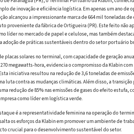
o de Paranaguá (PR), o Terminal Portuário da Klabin, conheci
lo de inovação e eficiência logística. Em apenas um ano de o
ção alcançou a impressionante marca de 664 mil toneladas de 
o proveniente da fábrica de Ortigueira (PR). Este feito não a
omo líder no mercado de papel e celulose, mas também desta
a adoção de práticas sustentáveis dentro do setor portuário br
 placas solares no terminal, com capacidade de geração anua
70 megawatts-hora, evidencia o compromisso da Klabin com 
Esta iniciativa resultou na redução de 3,6 toneladas de emiss
a luta contra as mudanças climáticas. Além disso, a transição 
 uma redução de 85% nas emissões de gases do efeito estufa, 
empresa como líder em logística verde.
taque é a representatividade feminina na operação do termin
salta os esforços da Klabin em promover um ambiente de traba
cto crucial para o desenvolvimento sustentável do setor.