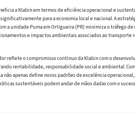
neficia a Klabin em termos de eficiência operacional e susten
ignificativamente para a economia local e nacional. A estraté
 com a unidade Puma em Ortigueira (PR) minimiza o tráfego de
ionamentos e impactos ambientais associados ao transporte r
ador reflete o compromisso contínuo da Klabin com o desenvo
rando rentabilidade, responsabilidade social e ambiental. Com
a não apenas define novos padrões de excelência operaciona
áticas sustentáveis podem andar de mãos dadas com o suces