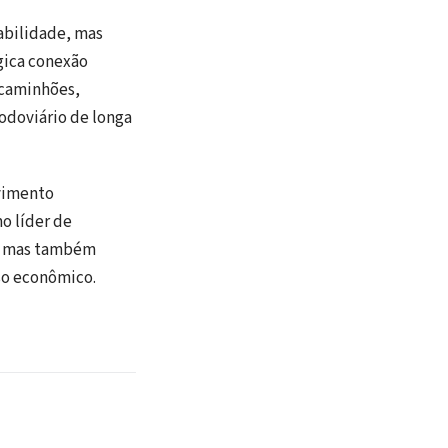
tabilidade, mas
gica conexão
 caminhões,
odoviário de longa
lvimento
o líder de
l, mas também
so econômico.