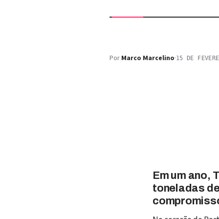
Por
Marco Marcelino
·
15 DE FEVER
Em um ano, T
toneladas de
compromisso