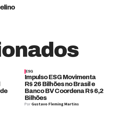
elino
ionados
ESG
Impulso ESG Movimenta
l
R$ 26 Bilhões no Brasil e
rde
Banco BV Coordena R$ 6,2
Bilhões
Por
Gustavo Fleming Martins