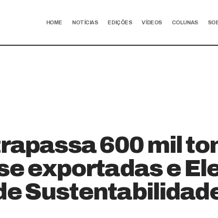
HOME
NOTÍCIAS
EDIÇÕES
VÍDEOS
COLUNAS
SO
trapassa 600 mil t
se exportadas e El
de Sustentabilidad