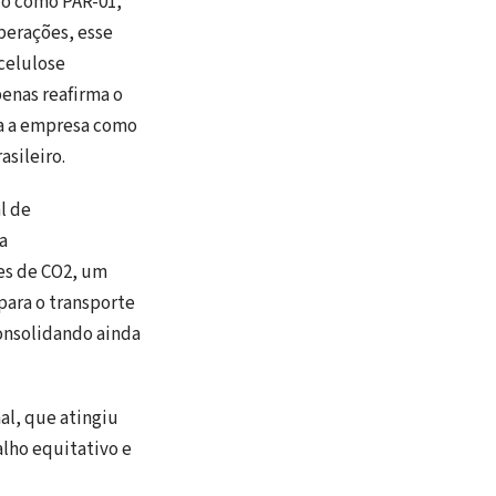
do como PAR-01,
perações, esse
celulose
penas reafirma o
ca a empresa como
asileiro.
l de
a
ões de CO2, um
para o transporte
consolidando ainda
al, que atingiu
lho equitativo e