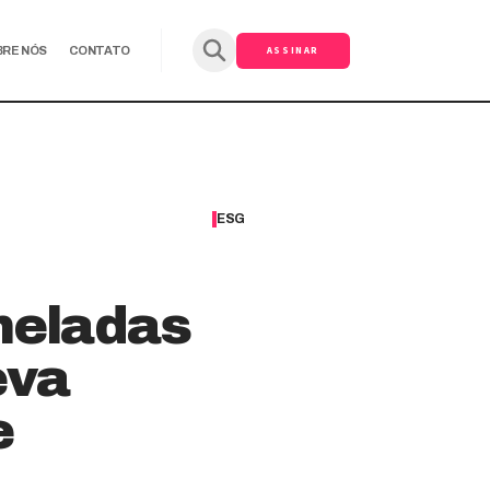
ASSINAR
BRE NÓS
CONTATO
ESG
oneladas
eva
e