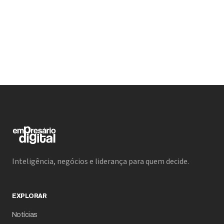
do Google, ultrapassou a marca de 20 bilhões de
vídeos enviados e se consolidou como um dos
maiores repositórios de conteúdo do planeta, com
impactos diretos em entretenimento, publicidade,
comércio e educação.
Inteligência, negócios e liderança para quem decide.
EXPLORAR
Notícias