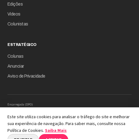
Edições
Vídeos
Colunistas
ESTRATÉGICO
Colunas
Anunciar
Aviso de Privacidade
Encarregada (DPO)
Mariana M. Carregaro –
dpo@serinews.com.br
Solicitação de Titular – Serinews
Este site utiliza cookies para analisar o tráfego do site e melhorar
Preencher o formulário
sua experiência de navegação. Para saber mais, consulte nossa
© 2026 Revista Empresário Digital
Política de Cookies.
Saiba Mais
A REVISTA COM INTELIGÊNCIA DE DADOS EM SUA
ESSÊNCIA