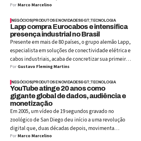
Por
Marco Marcelino
NEGÓCIOS
|
PRODUTOS E NOVIDADES&GT;TECNOLOGIA
Lapp compra Eurocabos e intensifica
presença industrial no Brasil
Presente em mais de 80 países, o grupo alemão Lapp,
especialista em soluções de conectividade elétrica e
cabos industriais, acaba de concretizar sua primeira
Por
Gustavo Fleming Martins
aquisição no Brasil: a Eurocabos, empresa familiar
com faturamento estimado em R$ 30 milhões. O
NEGÓCIOS
|
PRODUTOS E NOVIDADES&GT;TECNOLOGIA
movimento, anunciado menos de um mês após a
YouTube atinge 20 anos como
compra da chinesa Cableforce Electronics, marca
gigante global de dados, audiência e
uma nova fase no plano global de expansão da Lapp,
monetização
que faturou € 2 bilhões em 2024.
Em 2005, um vídeo de 19 segundos gravado no
zoológico de San Diego deu início a uma revolução
digital que, duas décadas depois, movimenta
Por
Marco Marcelino
bilhões de dólares. O YouTube, plataforma de vídeo