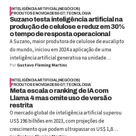
INTELIGÊNCIA ARTIFICIAL
|
NEGÓCIOS
|
PRODUTOS E NOVIDADES&GT;TECNOLOGIA
Suzano testa inteligência artificial na
produção de celulose e reduz em 30%
o tempo de resposta operacional
A Suzano, maior produtora de celulose de eucalipto
do mundo, iniciou em 2024 a aplicação de uma
inteligência artificial generativa na unidade
Por
Gustavo Fleming Martins
industrial de Três Lagoas (MS), uma das maiores
plantas do setor global. Nomeada Ana MarIA, a
INTELIGÊNCIA ARTIFICIAL
|
NEGÓCIOS
|
ferramenta opera diretamente no Microsoft Teams e
PRODUTOS E NOVIDADES&GT;TECNOLOGIA
foi integrada ao processo de cozimento de celulose
Meta escala o ranking de IA com
Llama 4 mas omite uso de versão
— etapa responsável por até 70% dos custos de
restrita
fabricação do papel.
O mercado global de inteligência artificial superou
US$ 196 bilhões em 2023, com projeções de
crescimento que podem ultrapassar os US$ 1,8