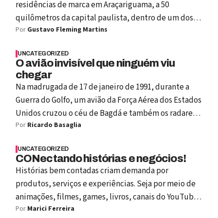
residências de marca em Araçariguama, a 50
quilômetros da capital paulista, dentro de um dos
Por
Gustavo Fleming Martins
maiores master plans residenciais do estado.
UNCATEGORIZED
O avião invisível que ninguém viu
chegar
Na madrugada de 17 de janeiro de 1991, durante a
Guerra do Golfo, um avião da Força Aérea dos Estados
Unidos cruzou o céu de Bagdá e também os radares
Por
Ricardo Basaglia
iraquianos em sua primeira missão de combate real.
UNCATEGORIZED
CONectando histórias e negócios!
Histórias bem contadas criam demanda por
produtos, serviços e experiências. Seja por meio de
animações, filmes, games, livros, canais do YouTube,
Por
Marici Ferreira
apps ou marcas corporativas... todos são excelentes