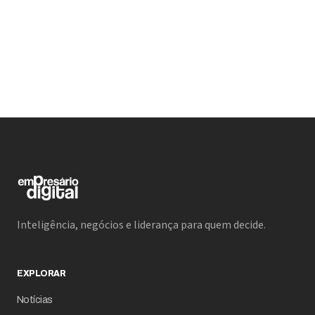
contadores de histórias prontos para agregar valor ao
seu negócio.
Inteligência, negócios e liderança para quem decide.
EXPLORAR
Notícias