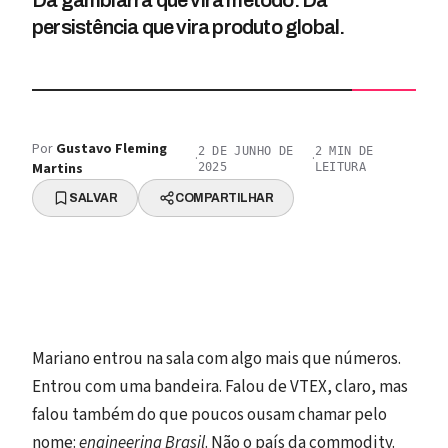
Da gambiarra que vira método. Da
persistência que vira produto global.
Por
Gustavo Fleming
2 DE JUNHO DE
2
MIN DE
·
·
Martins
2025
LEITURA
SALVAR
COMPARTILHAR
Mariano entrou na sala com algo mais que números.
Entrou com uma bandeira. Falou de VTEX, claro, mas
falou também do que poucos ousam chamar pelo
nome:
engineering Brasil
. Não o país da commodity.