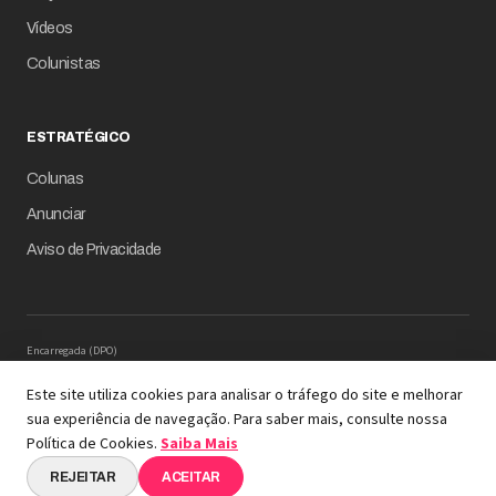
Vídeos
Colunistas
ESTRATÉGICO
Colunas
Anunciar
Aviso de Privacidade
Encarregada (DPO)
Mariana M. Carregaro –
dpo@serinews.com.br
Solicitação de Titular – Serinews
Este site utiliza cookies para analisar o tráfego do site e melhorar
Preencher o formulário
sua experiência de navegação. Para saber mais, consulte nossa
© 2026 Revista Empresário Digital
Política de Cookies.
Saiba Mais
A REVISTA COM INTELIGÊNCIA DE DADOS EM SUA
ESSÊNCIA
REJEITAR
ACEITAR