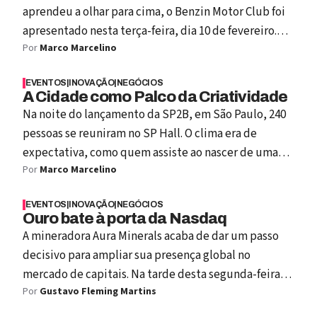
aprendeu a olhar para cima, o Benzin Motor Club foi
apresentado nesta terça-feira, dia 10 de fevereiro.
Por
Marco Marcelino
Não como produto. Não como evento. Mas como
intenção. A nova sede da Avantto virou palco. E palco
EVENTOS
|
INOVAÇÃO
|
NEGÓCIOS
nunca é neutro. Ele seleciona, filtra, delimita.
A Cidade como Palco da Criatividade
Escolhe quem sobe, quem observa e quem apenas
Na noite do lançamento da SP2B, em São Paulo, 240
escuta o eco depois.
pessoas se reuniram no SP Hall. O clima era de
expectativa, como quem assiste ao nascer de uma
Por
Marco Marcelino
estrela. De um lado, Pacete conduzia a conversa com
firmeza e leveza. Do outro, Hugh Forrest, cofundador
EVENTOS
|
INOVAÇÃO
|
NEGÓCIOS
do SXSW, carregava consigo 35 anos de experiência
Ouro bate à porta da Nasdaq
em transformar uma ideia local de Austin em um
A mineradora Aura Minerals acaba de dar um passo
epicentro global da inovação.
decisivo para ampliar sua presença global no
mercado de capitais. Na tarde desta segunda-feira, 7
Por
Gustavo Fleming Martins
de julho, a empresa lançou oficialmente sua oferta
pública inicial (IPO) nos Estados Unidos, com planos