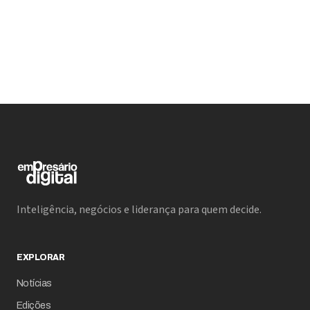
de levantar US$ 210 milhões. Se houver forte
demanda, a oferta poderá ser ampliada em 15%,
atingindo até US$ 290 milhões.
Inteligência, negócios e liderança para quem decide.
EXPLORAR
Notícias
Edições