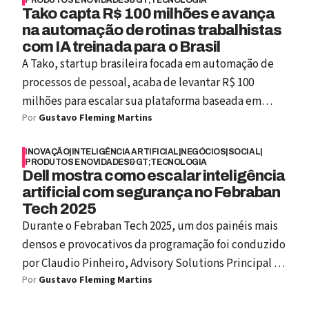
PRODUTOS E NOVIDADES&GT;TECNOLOGIA
ChatGPT fosse um carro de Fórmula 1, a NVIDIA seria
Tako capta R$ 100 milhões e avança
na automação de rotinas trabalhistas
a fornecedora do motor.
com IA treinada para o Brasil
A Tako, startup brasileira focada em automação de
processos de pessoal, acaba de levantar R$ 100
milhões para escalar sua plataforma baseada em
Por
Gustavo Fleming Martins
agentes de inteligência artificial. Projetada
especificamente para lidar com a complexidade do
INOVAÇÃO
|
INTELIGÊNCIA ARTIFICIAL
|
NEGÓCIOS
|
SOCIAL
|
ambiente regulatório brasileiro, a solução integra
PRODUTOS E NOVIDADES&GT;TECNOLOGIA
sistemas de folha de pagamento e gestão com
Dell mostra como escalar inteligência
artificial com segurança no Febraban
modelos de linguagem capazes de interpretar leis,
Tech 2025
dados internos e regras empresariais, sem depender
Durante o Febraban Tech 2025, um dos painéis mais
de sistemas legados. Desde seu lançamento, a
densos e provocativos da programação foi conduzido
plataforma já processou mais de R$ 1 bilhão em
por Claudio Pinheiro, Advisory Solutions Principal da
pagamentos e eliminou o equivalente a 5 mil dias
Por
Gustavo Fleming Martins
Dell Technologies, que apresentou a visão da
úteis de trabalho manual.
empresa sobre como a inteligência artificial está