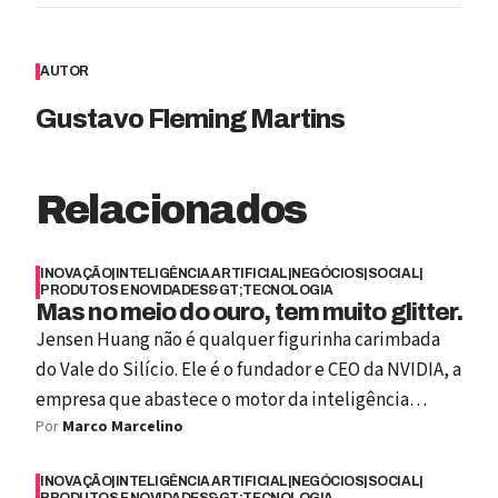
AUTOR
Gustavo Fleming Martins
Relacionados
INOVAÇÃO
|
INTELIGÊNCIA ARTIFICIAL
|
NEGÓCIOS
|
SOCIAL
|
PRODUTOS E NOVIDADES&GT;TECNOLOGIA
Mas no meio do ouro, tem muito glitter.
Jensen Huang não é qualquer figurinha carimbada
do Vale do Silício. Ele é o fundador e CEO da NVIDIA, a
empresa que abastece o motor da inteligência
Por
Marco Marcelino
artificial moderna. Suas placas gráficas, que antes
faziam a alegria dos gamers, hoje são o coração dos
INOVAÇÃO
|
INTELIGÊNCIA ARTIFICIAL
|
NEGÓCIOS
|
SOCIAL
|
modelos de IA mais avançados do planeta. Se o