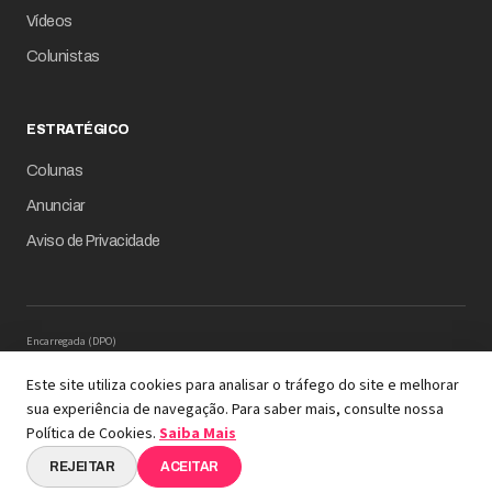
Vídeos
Colunistas
ESTRATÉGICO
Colunas
Anunciar
Aviso de Privacidade
Encarregada (DPO)
Mariana M. Carregaro –
dpo@serinews.com.br
Solicitação de Titular – Serinews
Este site utiliza cookies para analisar o tráfego do site e melhorar
Preencher o formulário
sua experiência de navegação. Para saber mais, consulte nossa
© 2026 Revista Empresário Digital
Política de Cookies.
Saiba Mais
A REVISTA COM INTELIGÊNCIA DE DADOS EM SUA
ESSÊNCIA
REJEITAR
ACEITAR