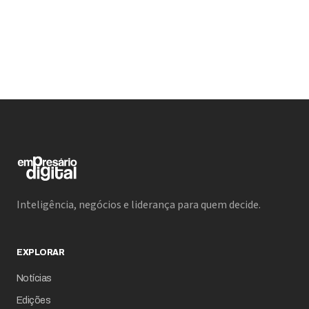
migrando de projetos isolados para operações em
escala, com impactos diretos na produtividade,
segurança e estrutura tecnológica das empresas.
Inteligência, negócios e liderança para quem decide.
EXPLORAR
Notícias
Edições