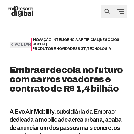
INOVAÇÃO
|
INTELIGÊNCIA ARTIFICIAL
|
NEGÓCIOS
|
VOLTAR
SOCIAL
|
PRODUTOS E NOVIDADES&GT;TECNOLOGIA
Embraer decola no futuro
com carros voadores e
contrato de R$ 1,4 bilhão
A Eve Air Mobility, subsidiária da Embraer
dedicada à mobilidade aérea urbana, acaba
de anunciar um dos passos mais concretos