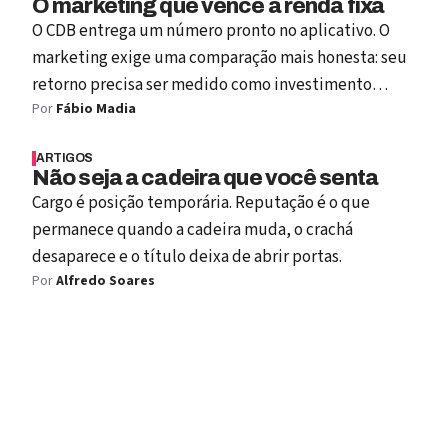
O marketing que vence a renda fixa
O CDB entrega um número pronto no aplicativo. O
marketing exige uma comparação mais honesta: seu
retorno precisa ser medido como investimento
Por
Fábio Madia
capaz de criar valor.
ARTIGOS
Não seja a cadeira que você senta
Cargo é posição temporária. Reputação é o que
permanece quando a cadeira muda, o crachá
desaparece e o título deixa de abrir portas.
Por
Alfredo Soares