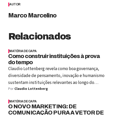
AUTOR
Marco Marcelino
Relacionados
MATÉRIA DE CAPA
Como construir instituições à prova
do tempo
Claudio Lottenberg revela como boa governança,
diversidade de pensamento, inovação e humanismo
sustentam instituições relevantes ao longo do
Por
Claudio Lottenberg
tempo.
MATÉRIA DE CAPA
O NOVO MARKETING: DE
COMUNICAÇÃO PURA A VETOR DE