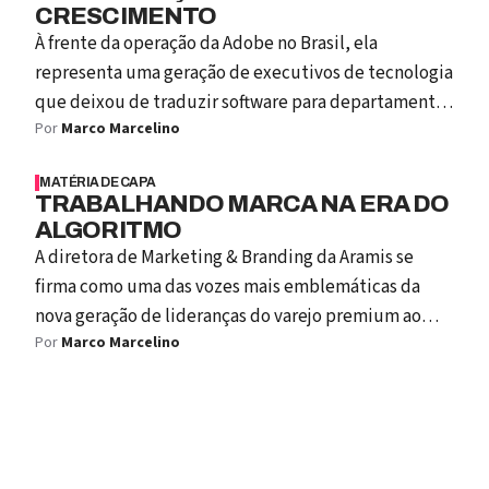
CRESCIMENTO
À frente da operação da Adobe no Brasil, ela
representa uma geração de executivos de tecnologia
que deixou de traduzir software para departamentos
Por
Marco Marcelino
técnicos e passou a traduzir tecnologia para
conselhos, áreas de negócio e estratégias de
MATÉRIA DE CAPA
crescimento.
TRABALHANDO MARCA NA ERA DO
ALGORITMO
A diretora de Marketing & Branding da Aramis se
firma como uma das vozes mais emblemáticas da
nova geração de lideranças do varejo premium ao
Por
Marco Marcelino
retornar à empresa em um momento de virada: o
negócio deixa de operar apenas como marca de moda
masculina para se tornar uma fashion tech.