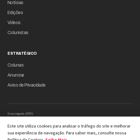
Notícias
Edições
Vídeos
Colunistas
ESTRATÉGICO
Colunas
Anunciar
Aviso de Privacidade
Encarregada (DPO)
Mariana M. Carregaro –
dpo@serinews.com.br
Solicitação de Titular – Serinews
Este site utiliza cookies para analisar o tráfego do site e melhorar
Preencher o formulário
sua experiência de navegação. Para saber mais, consulte nossa
© 2026 Revista Empresário Digital