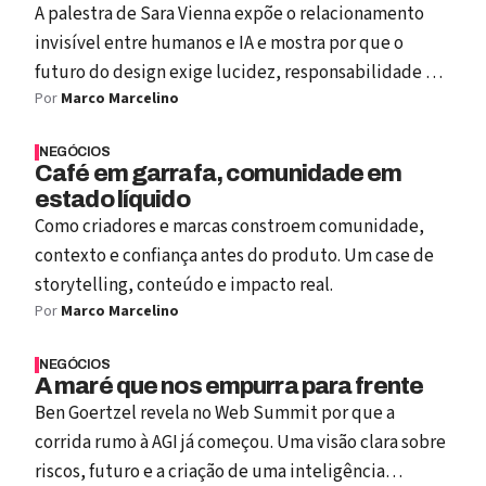
A palestra de Sara Vienna expõe o relacionamento
invisível entre humanos e IA e mostra por que o
futuro do design exige lucidez, responsabilidade e
Por
Marco Marcelino
valor real.
NEGÓCIOS
Café em garrafa, comunidade em
estado líquido
Como criadores e marcas constroem comunidade,
contexto e confiança antes do produto. Um case de
storytelling, conteúdo e impacto real.
Por
Marco Marcelino
NEGÓCIOS
A maré que nos empurra para frente
Ben Goertzel revela no Web Summit por que a
corrida rumo à AGI já começou. Uma visão clara sobre
riscos, futuro e a criação de uma inteligência