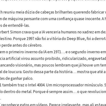
h reuniu meia dúzia de cabeças brilhantes querendo fabrica
ram de máquina pensante com uma confiança quase inocente. A
s de entendê-las.
bert Simon crava que a IA venceria humanos no xadrez em dez
estino. Porque 1997 não foi a vitória do Deep Blue, foi a derro
 perde antes do cérebro.
 vem o primeiro inverno da IA em 1971… e o segundo inverno e
ia artificial virou assunto proibido, ridicularizado, engavetad
ancando visionário, mas poucos lembram que já houve um te
nal de loucura. Gosto dessa parte da história… mostra que até a
es de ganhar palco.
71 também traz o Intel 4004. Um microprocessador minúsculo. 
do dentro do metal. Porque é sempre assim… o que revolucion
.
 reconhece gatos em vídeos. Parece irrelevante, mas ali estav