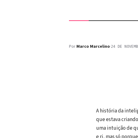
Por
Marco Marcelino
·
24 DE NOVEM
A história da intel
que estava criando
uma intuição de qu
e ri, mas só porq