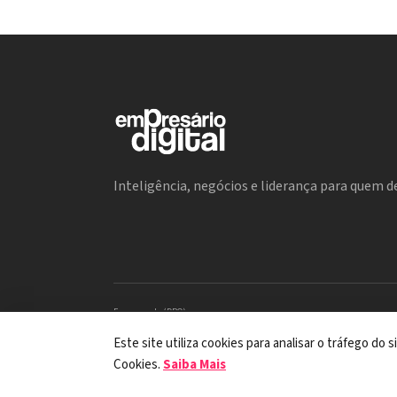
Inteligência, negócios e liderança para quem de
Encarregada (DPO)
Mariana M. Carregaro –
dpo@serinews.com.br
Solicitação de Titular – Serinews
Este site utiliza cookies para analisar o tráfego do
Preencher o formulário
Cookies.
Saiba Mais