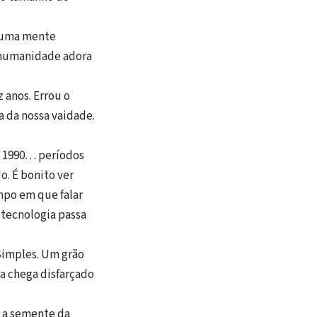
r uma mente
 humanidade adora
 anos. Errou o
ta da nossa vaidade.
m 1990… períodos
o. É bonito ver
mpo em que falar
 tecnologia passa
Simples. Um grão
a chega disfarçado
a a semente da