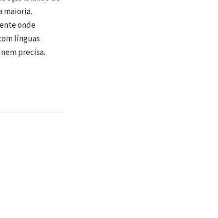
 maioria.
sente onde
 com línguas
 nem precisa.