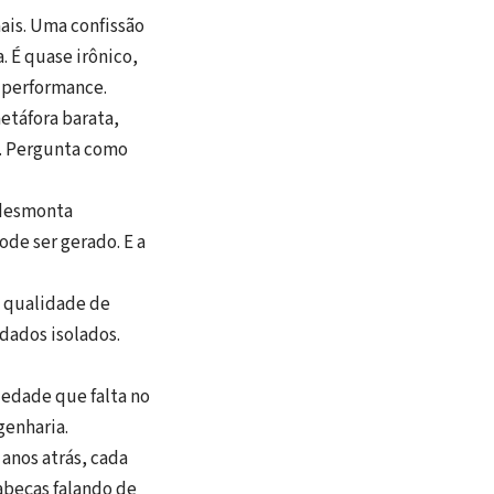
ais. Uma confissão
. É quase irônico,
 performance.
etáfora barata,
A. Pergunta como
 desmonta
de ser gerado. E a
 qualidade de
dados isolados.
edade que falta no
genharia.
anos atrás, cada
abeças falando de