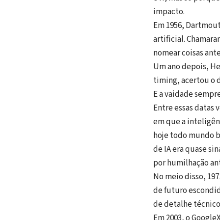
impacto.
Em 1956, Dartmout
artificial. Chama
nomear coisas ante
Um ano depois, Her
timing, acertou o d
E a vaidade sempre
Entre essas datas
em que a inteligênc
hoje todo mundo b
de IA era quase si
por humilhação ant
No meio disso, 19
de futuro escondi
de detalhe técnico
Em 2003, o GoogleX