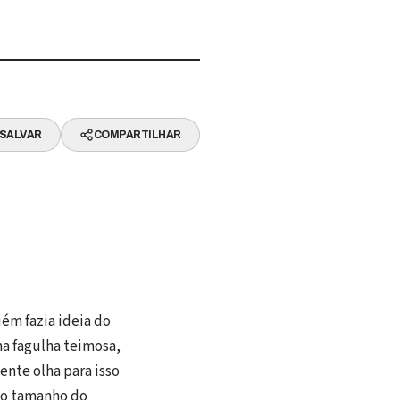
SALVAR
COMPARTILHAR
uém fazia ideia do
ma fagulha teimosa,
ente olha para isso
 o tamanho do