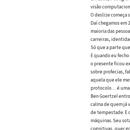
visão computacion
O deslize começa 
Daí chegamos em 2
maioria das pessoa
carreiras, identid
Só que a parte qu
E quando eu fecho 
o presente ficou e
sobre profecias, f
aquela que ele me
protocolo… é uma t
Ben Goertzel entro
calma de quem já v
de tempestade. E q
máquinas. Seu sota
cognitivas, quer g