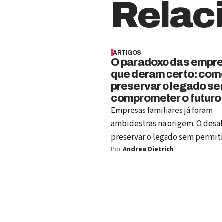
Relac
ARTIGOS
O paradoxo das empr
que deram certo: com
preservar o legado s
comprometer o futuro
Empresas familiares já foram
ambidestras na origem. O desaf
preservar o legado sem permit
Por
Andrea Dietrich
escala, processos e sucesso
comprometam a imaginação d
futuro.