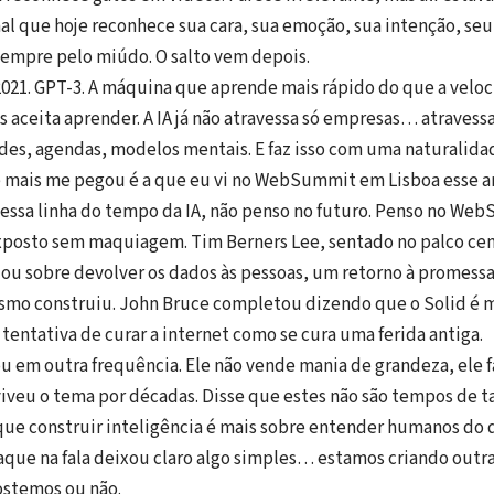
al que hoje reconhece sua cara, sua emoção, sua intenção, s
sempre pelo miúdo. O salto vem depois.
021. GPT-3. A máquina que aprende mais rápido do que a velo
s aceita aprender. A IA já não atravessa só empresas… atravess
ades, agendas, modelos mentais. E faz isso com uma naturalidad
e mais me pegou é a que eu vi no WebSummit em Lisboa esse a
essa linha do tempo da IA, não penso no futuro. Penso no We
xposto sem maquiagem. Tim Berners Lee, sentado no palco cent
alou sobre devolver os dados às pessoas, um retorno à promessa
smo construiu. John Bruce completou dizendo que o Solid é 
entativa de curar a internet como se cura uma ferida antiga.
u em outra frequência. Ele não vende mania de grandeza, ele f
iveu o tema por décadas. Disse que estes não são tempos de t
ue construir inteligência é mais sobre entender humanos do 
que na fala deixou claro algo simples… estamos criando outr
ostemos ou não.