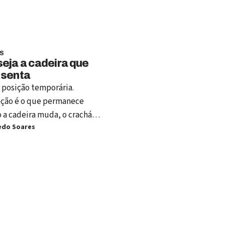
S
eja a cadeira que
 senta
 posição temporária.
ção é o que permanece
a cadeira muda, o crachá
edo Soares
ece e o título deixa de abrir