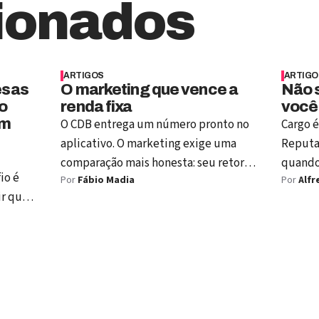
ionados
ARTIGOS
ARTIGO
esas
O marketing que vence a
Não s
o
renda fixa
você
em
O CDB entrega um número pronto no
Cargo é
aplicativo. O marketing exige uma
Reputa
comparação mais honesta: seu retorno
quando 
io é
Por
Fábio Madia
Por
Alfr
precisa ser medido como
desapar
ir que
investimento capaz de criar valor.
portas.
o