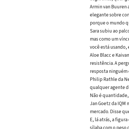
Armin van Buuren a
elegante sobre com
porque o mundo qu
Sara subiu ao palc
mas como um víncul
você está usando, 
Aloe Blacc e Kaiva
resistência. A per
resposta ninguém d
Philip Rathle da 
qualquer agente de
Não é quantidade, é
Jan Goetz da IQM 
mercado. Disse que
E, lá atrás, a fig
sílaba com o peso 