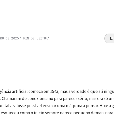
·
BRO DE 2025
4
MIN DE LEITURA
igência artificial começa em 1943, mas a verdade é que ali ning
. Chamaram de conexionismo para parecer sério, mas era só u
e talvez fosse possível ensinar uma máquina a pensar. Hoje a g
ue esqueceu como o início sempre parece pequeno demais para