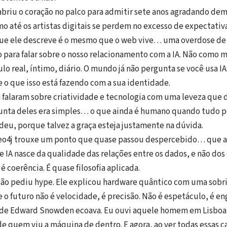
briu o coração no palco para admitir sete anos agradando dem
o até os artistas digitais se perdem no excesso de expectativa
e ele descreve é o mesmo que o web vive… uma overdose de
o para falar sobre o nosso relacionamento com a IA. Não como m
o real, íntimo, diário. O mundo já não pergunta se você usa I
e o que isso está fazendo com a sua identidade.
n falaram sobre criatividade e tecnologia com uma leveza que
gunta deles era simples… o que ainda é humano quando tudo po
eu, porque talvez a graça esteja justamente na dúvida.
Neo4j trouxe um ponto que quase passou despercebido… que a
 IA nasce da qualidade das relações entre os dados, e não dos 
 coerência. É quase filosofia aplicada.
não pediu hype. Ele explicou hardware quântico com uma sobri
 o futuro não é velocidade, é precisão. Não é espetáculo, é en
ura de Edward Snowden ecoava. Eu ouvi aquele homem em Lisboa 
de quem viu a máquina de dentro. E agora, ao ver todas essas c