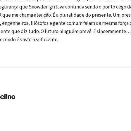
segurança que Snowden gritava continua sendo o ponto cego da
IA que me chama atenção. É a pluralidade do presente. Um pre
as, engenheiros, filósofos e gente comum falam da mesma força
esente que diz tudo. O futuro ninguém prevê. E sinceramente…
ecendo é vasto o suficiente.
elino