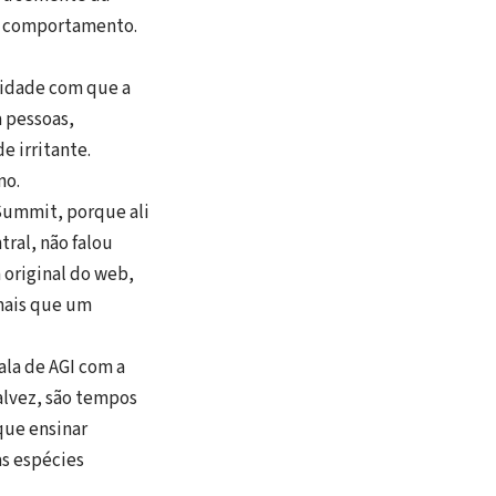
eu comportamento.
cidade com que a
a pessoas,
e irritante.
no.
bSummit, porque ali
ral, não falou
 original do web,
mais que um
ala de AGI com a
alvez, são tempos
que ensinar
as espécies