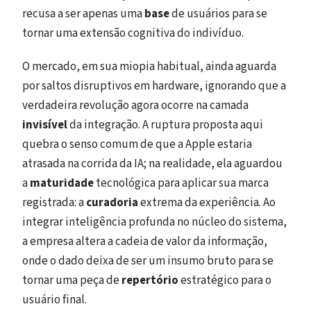
recusa a ser apenas uma
base
de usuários para se
tornar uma extensão cognitiva do indivíduo.
O mercado, em sua miopia habitual, ainda aguarda
por saltos disruptivos em hardware, ignorando que a
verdadeira revolução agora ocorre na camada
invisível
da integração. A ruptura proposta aqui
quebra o senso comum de que a Apple estaria
atrasada na corrida da IA; na realidade, ela aguardou
a
maturidade
tecnológica para aplicar sua marca
registrada: a
curadoria
extrema da experiência. Ao
integrar inteligência profunda no núcleo do sistema,
a empresa altera a cadeia de valor da informação,
onde o dado deixa de ser um insumo bruto para se
tornar uma peça de
repertório
estratégico para o
usuário final.