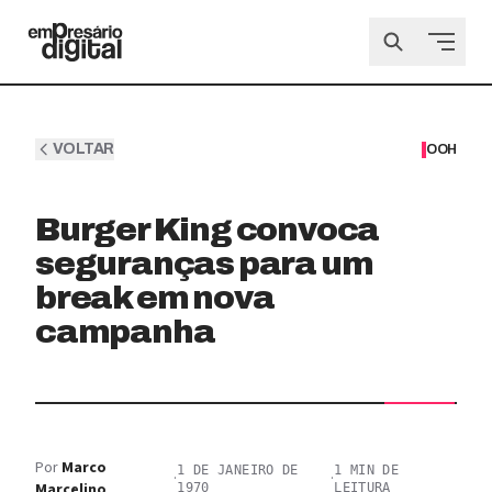
VOLTAR
OOH
Burger King convoca
seguranças para um
break em nova
campanha
Por
Marco
1 DE JANEIRO DE
1
MIN DE
·
·
Marcelino
1970
LEITURA