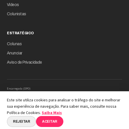
Vídeos
Colunistas
ESTRATÉGICO
Colunas
Anunciar
Aviso de Privacidade
Encarregada (DPO)
Mariana M. Carregaro –
dpo@serinews.com.br
Solicitação de Titular – Serinews
Este site utiliza cookies para analisar o tráfego do site e melhorar
Preencher o formulário
sua experiência de navegação. Para saber mais, consulte nossa
© 2026 Revista Empresário Digital
Política de Cookies.
Saiba Mais
A REVISTA COM INTELIGÊNCIA DE DADOS EM SUA
ESSÊNCIA
REJEITAR
ACEITAR